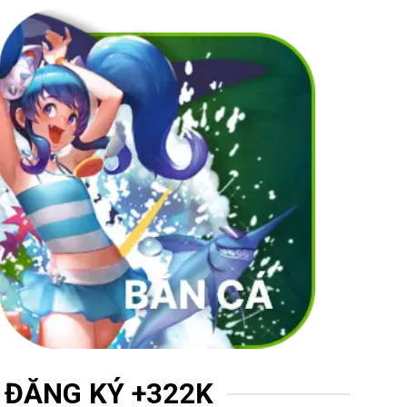
 ĐĂNG KÝ +322K