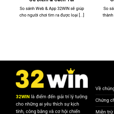
Mã hóa SSL
BẢO MẬT THÔNG TIN
và rõ ràng
So sánh Web & App 32WIN sẽ giúp
So sá
cho người chơi tìm ra được loại [...]
thành
TỐC ĐỘ GIAO DỊCH
Nạp tiền x
ĐA DẠNG PHƯƠNG THỨC
Chuyển kh
THANH TOÁN
KHO GAME PHONG PHÚ
Hơn 1.000 
TỶ LỆ HOÀN TRẢ (RTP)
Tỷ lệ trả
HỖ TRỢ KHÁCH HÀNG
Đội ngũ CS
Hệ thống 
CHƯƠNG TRÌNH VIP
riêng và q
Về chúng
Kho trò chơi đa dạng tại 
32WIN
là điểm đến giải trí lý tưởng
Chứng ch
Hệ sinh thái game của 32WIN được chia thà
cho những ai yêu thích sự kịch
hợp từ người mới đến cược thủ chuyên nghi
tính, công bằng và cơ hội chiến
Miễn trừ