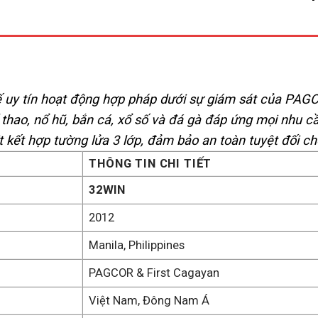
ế uy tín hoạt động hợp pháp dưới sự giám sát của PAG
 thao, nổ hũ, bắn cá, xổ số và đá gà đáp ứng mọi nhu c
kết hợp tường lửa 3 lớp, đảm bảo an toàn tuyệt đối ch
THÔNG TIN CHI TIẾT
32WIN
2012
Manila, Philippines
PAGCOR & First Cagayan
Việt Nam, Đông Nam Á