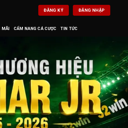
ĐĂNG KÝ
ĐĂNG NHẬP
 MÃI
CẨM NANG CÁ CƯỢC
TIN TỨC