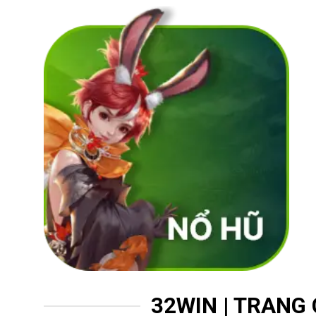
32WIN | TRANG