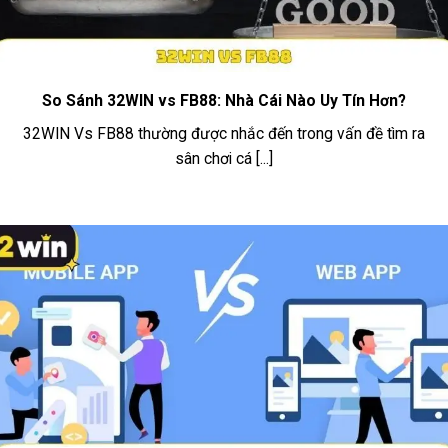
KHÁCH
hotline và Telegram. Hỗ trợ tiếng Việt
HÀNG
đầy đủ. Phản hồi trung bình dưới 5 phút.
Hệ thống cấp bậc từ Đồng → Bạc →
CHƯƠNG
Vàng → Bạch Kim → Kim Cương. Đặc
TRÌNH
So Sánh 32WIN vs FB88: Nhà Cái Nào Uy Tín Hơn?
quyền hoàn trả cao hơn, quản lý tài
VIP
khoản riêng và quà tặng sinh nhật.
32WIN Vs FB88 thường được nhắc đến trong vấn đề tìm ra
sân chơi cá [...]
Kho trò chơi đa dạng tại 32WIN
Hệ sinh thái game của 32WIN được chia thành 7
chuyên mục chính, mỗi chuyên mục có các
phòng chơi riêng biệt với mức cược linh hoạt phù
hợp từ người mới đến cược thủ chuyên nghiệp.
Trò chơi
Sảnh
Điểm nổi bật
Bóng đá,