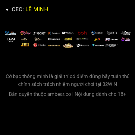
cần chia sẻ link giới thiệu, bạn sẽ nhận được
CEO:
LÊ MINH
tiền thưởng liên tục dựa trên hoạt động của
bạn bè mình.
Đối tác cung cấp game uy tín của 32WIN
32WIN
hợp tác với các đơn vị có từ
10 năm kinh
nghiệm
trở lên, toàn bộ sản phẩm đều được
kiểm định bởi bên thứ ba độc lập về tính công
bằng và tuân thủ chuẩn quốc tế:
Cờ bạc thông minh là giải trí có điểm dừng hãy tuân thủ
chính sách trách nhiệm người chơi tại 32WIN
JILI:
nhà phát triển slot và bắn cá hàng đầu
Bản quyền thuộc ambear.co | Nội dung dành cho 18+
châu Á, nổi tiếng với tỷ lệ RTP cao.
JDB:
chuyên cung cấp slot game và arcade
với đồ họa 3D chất lượng cao.
PG Soft:
nhà phát hành slot video và jackpot