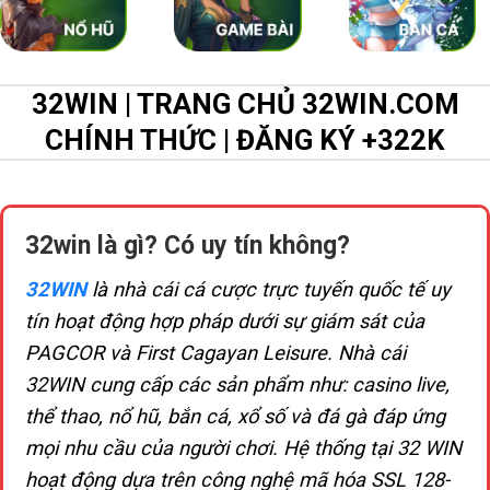
32WIN | TRANG CHỦ 32WIN.COM
CHÍNH THỨC | ĐĂNG KÝ +322K
32win là gì? Có uy tín không?
32WIN
là nhà cái cá cược trực tuyến quốc tế uy
tín hoạt động hợp pháp dưới sự giám sát của
PAGCOR và First Cagayan Leisure. Nhà cái
32WIN cung cấp các sản phẩm như: casino live,
thể thao, nổ hũ, bắn cá, xổ số và đá gà đáp ứng
mọi nhu cầu của người chơi. Hệ thống tại 32 WIN
hoạt động dựa trên công nghệ mã hóa SSL 128-