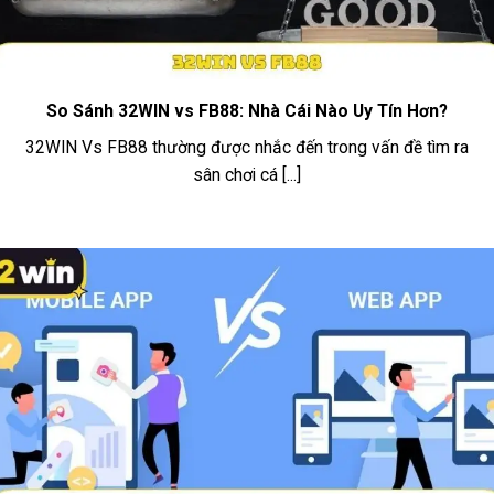
KHÁCH
hotline và Telegram. Hỗ trợ tiếng Việt
HÀNG
đầy đủ. Phản hồi trung bình dưới 5 phút.
Hệ thống cấp bậc từ Đồng → Bạc →
CHƯƠNG
Vàng → Bạch Kim → Kim Cương. Đặc
TRÌNH
So Sánh 32WIN vs FB88: Nhà Cái Nào Uy Tín Hơn?
quyền hoàn trả cao hơn, quản lý tài
VIP
khoản riêng và quà tặng sinh nhật.
32WIN Vs FB88 thường được nhắc đến trong vấn đề tìm ra
sân chơi cá [...]
Kho trò chơi đa dạng tại 32WIN
Hệ sinh thái game của 32WIN được chia thành 7
chuyên mục chính, mỗi chuyên mục có các
phòng chơi riêng biệt với mức cược linh hoạt phù
hợp từ người mới đến cược thủ chuyên nghiệp.
Trò chơi
Sảnh
Điểm nổi bật
Bóng đá,