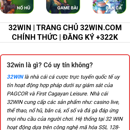
32WIN | TRANG CHỦ 32WIN.COM
CHÍNH THỨC | ĐĂNG KÝ +322K
32win là gì? Có uy tín không?
32WIN
là nhà cái cá cược trực tuyến quốc tế uy
tín hoạt động hợp pháp dưới sự giám sát của
PAGCOR và First Cagayan Leisure. Nhà cái
32WIN cung cấp các sản phẩm như: casino live,
thể thao, nổ hũ, bắn cá, xổ số và đá gà đáp ứng
mọi nhu cầu của người chơi. Hệ thống tại 32 WIN
hoạt động dựa trên công nghệ mã hóa SSL 128-