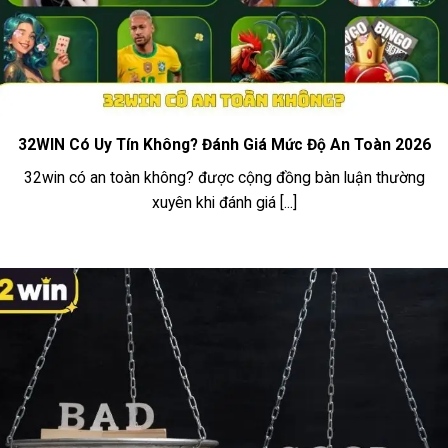
THÔNG
bên thứ ba. Chính sách bảo mật công
TIN
khai và rõ ràng.
Nạp tiền xử lý trong 1–5 phút. Rút tiền
TỐC ĐỘ
GIAO
hoàn thành trong 3–15 phút. Hệ thống
DỊCH
tự động hoạt động 24/7, kể cả ngày lễ.
32WIN Có Uy Tín Không? Đánh Giá Mức Độ An Toàn 2026
ĐA DẠNG
Chuyển khoản ngân hàng nội địa, ví điện
PHƯƠNG
32win có an toàn không? được cộng đồng bàn luận thường
THỨC
tử MoMo & ZaloPay, mã QR Pay, thẻ
xuyên khi đánh giá [...]
THANH
cào và
USDT (crypto)
.
TOÁN
KHO
Hơn 1.000 tựa game từ casino live, thể
GAME
thao, nổ hũ, bắn cá, đá gà, xổ số và
PHONG
game bài.
PHÚ
TỶ LỆ
Tỷ lệ trả thưởng trung bình từ 95–97%,
HOÀN
thuật toán RNG được kiểm định độc lập,
TRẢ
đảm bảo kết quả công bằng.
(RTP)
Đội ngũ CSKH 24/7 qua live chat,
HỖ TRỢ