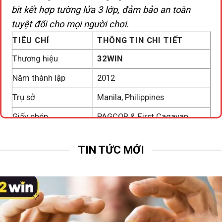
bit kết hợp tường lửa 3 lớp, đảm bảo an toàn
tuyệt đối cho mọi người chơi.
TIÊU CHÍ
THÔNG TIN CHI TIẾT
Thương hiệu
32WIN
Năm thành lập
2012
Trụ sở
Manila, Philippines
Giấy phép
PAGCOR & First Cagayan
Thị trường chính
Việt Nam, Đông Nam Á
TIN TỨC MỚI
Tổng số game
1.000+ tựa game
Bảo mật
SSL 128-bit + tường lửa 3 lớp
Hỗ trợ khách hàng
Live chat, Hotline, Telegram
Giao dịch nạp/rút
3–15 phút, tự động 24/7