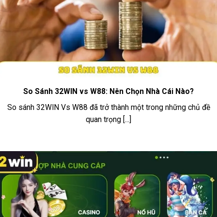
Website chính thức
https://ambear.co/
Ưu điểm nổi bật của nhà cái 32win
32WIN được người chơi đánh giá cao nhờ sự kết
hợp giữa công nghệ hiện đại, kho game phong
phú và chính sách hỗ trợ minh bạch. Dưới đây là
So Sánh 32WIN vs W88: Nên Chọn Nhà Cái Nào?
các ưu điểm được ghi nhận qua thực tế vận
So sánh 32WIN Vs W88 đã trở thành một trong những chủ đề
hành:
quan trọng [...]
TIÊU CHÍ
CHI TIẾT
Tương thích hoàn toàn với PC,
GIAO
smartphone Android, iOS và tablet.
DIỆN ĐA
NỀN
Không cần tải app vẫn chơi mượt qua
TẢNG
trình duyệt mobile.
Mã hóa SSL 128-bit kết hợp tường lửa 3
BẢO MẬT
lớp. Không chia sẻ dữ liệu cá nhân với