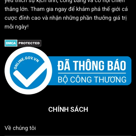
yêu thích sự kịch tính, công bằng và cơ hội chiến
diện tối ưu dễ quan sát,
Xổ số
1 phút, Xiên
thắng lớn. Tham gia ngay để khám phá thế giới cá
thống kê dữ liệu trực quan hỗ
32WIN
ba, Quay số
trợ đọc cầu, thanh toán
cược đỉnh cao và nhận những phần thưởng giá trị
miền Bắc
nhanh và ổn định.
mỗi ngày!
Hình ảnh phát trực tiếp ổn
Đá gà cựa
định/sắc nét, giao diện tối
Đá gà
dao, cựa
giản dễ quan sát, lịch thi đấu
32WIN
sắt, truyền
dày, thông tin chiến kê được
thống, gà lai
cập nhật chi tiết trước trận.
Baccarat,
Giao diện thân thiện, tốc độ
Rồng Hổ,
xử lý nhanh, camera trực tiếp
Casino
Roulette
chất lượng cao, minh bạch,
32WIN
(hơn 50 bàn
nhiều ưu đãi và hợp tác với
trực tiếp)
các nhà cung cấp uy tín.
Đồ họa 3D sắc nét, chia
CHÍNH SÁCH
Dragon
phòng theo mức xu, tính
Bắn cá
Fishing,
năng hỗ trợ săn boss (khóa
32WIN
Ocean King,
mục tiêu, bom diện rộng),
Về chúng tôi
Fishing God
hợp tác với các studio lớn