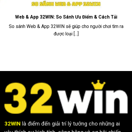
Bóng rổ,
Tốc độ cập nhật dữ liệu
Thể
Tennis,
nhanh, hệ thống kèo đa dạng,
thao
Esports
giao diện khoa học, hỗ trợ
Web & App 32WIN: So Sánh Ưu Điểm & Cách Tải
32win
(LMHT, Dota
cược live mượt mà trên mọi
2, CS:GO),
thiết bị.
So sánh Web & App 32WIN sẽ giúp cho người chơi tìm ra
Bóng đá ảo
được loại [...]
Tiến Lên
Vận hành ổn định, giao diện
Game
Miền Nam,
tối ưu (điện thoại/máy tính),
bài
Poker, Xì
tốc độ xử lý nhanh, nhiều ưu
32Win
Dách,
đãi và hợp tác với nhà cung
Baccarat
cấp uy tín .
Thần Tài Gõ
Hệ thống jackpot thời gian
Cửa, Kho
thực, cập nhật game mới
Báu Aztec,
Nổ hũ
hàng tuần, tốc độ xử lý ổn
Hải Tặc Đại
32WIN
định kể cả giờ cao điểm, giao
Chiến (và
diện tối ưu dễ quan sát và
nhiều game
nhiều ưu đãi linh hoạt.
khác)
32WIN
là điểm đến giải trí lý tưởng cho những ai
Cập nhật kết quả tức thì, giao
Lô siêu tốc