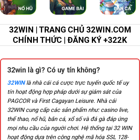
32WIN | TRANG CHỦ 32WIN.COM
CHÍNH THỨC | ĐĂNG KÝ +322K
32win là gì? Có uy tín không?
32WIN
là nhà cái cá cược trực tuyến quốc tế uy
tín hoạt động hợp pháp dưới sự giám sát của
PAGCOR và First Cagayan Leisure. Nhà cái
32WIN cung cấp các sản phẩm như: casino live,
thể thao, nổ hũ, bắn cá, xổ số và đá gà đáp ứng
mọi nhu cầu của người chơi. Hệ thống tại 32 WIN
hoạt động dựa trên công nghệ mã hóa SSL 128-