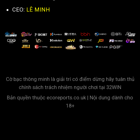
cần chia sẻ link giới thiệu, bạn sẽ nhận được
CEO:
LÊ MINH
tiền thưởng liên tục dựa trên hoạt động của
bạn bè mình.
Đối tác cung cấp game uy tín của 32WIN
32WIN
hợp tác với các đơn vị có từ
10 năm kinh
nghiệm
trở lên, toàn bộ sản phẩm đều được
kiểm định bởi bên thứ ba độc lập về tính công
bằng và tuân thủ chuẩn quốc tế:
Cờ bạc thông minh là giải trí có điểm dừng hãy tuân thủ
chính sách trách nhiệm người chơi tại 32WIN
JILI:
nhà phát triển slot và bắn cá hàng đầu
Bản quyền thuộc ecoreports.co.uk | Nội dung dành cho
châu Á, nổi tiếng với tỷ lệ RTP cao.
18+
JDB:
chuyên cung cấp slot game và arcade
với đồ họa 3D chất lượng cao.
PG Soft:
nhà phát hành slot video và jackpot