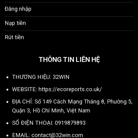
Thứ 7 Nạp USDT – Thưởng 6%:
Đặc quyền
Đăng nhập
dành riêng cho hội viên nạp tiền bằng hình
thức USDT vào ngày thứ 7 hàng tuần.
Nạp tiền
Hoàn Trả Tức Thì 3%:
Chính sách hoàn tiền
Rút tiền
nhanh chóng, minh bạch giúp bạn tối ưu hóa
lợi nhuận sau mỗi ván cược.
THÔNG TIN LIÊN HỆ
Bảo Hiểm Cược Thua Đến 50.000K:
Cơ chế
bảo hiểm giúp người chơi giảm thiểu rủi ro,
THƯƠNG HIỆU: 32WIN
yên tâm hơn khi tham gia các kèo cược lớn.
WEBSITE:
https://ecoreports.co.uk/
Chuỗi Quà VIP Khủng:
Hệ thống phân cấp
thành viên với chính sách “VIP càng cao,
ĐỊA CHỈ: Số 149 Cách Mạng Tháng 8, Phường 5,
thưởng càng lớn”, mang lại hàng loạt đặc
Quận 3, Hồ Chí Minh, Việt Nam
quyền và quà tặng giá trị.
SỐ ĐIỆN THOẠI: 0919879893
Giới Thiệu Bạn Bè – Hưởng Lợi Trọn Đời:
Chỉ
EMAIL:
contact@32win.com