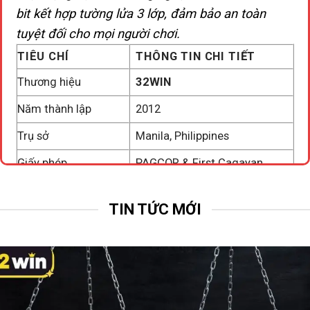
bit kết hợp tường lửa 3 lớp, đảm bảo an toàn
tuyệt đối cho mọi người chơi.
TIÊU CHÍ
THÔNG TIN CHI TIẾT
Thương hiệu
32WIN
Năm thành lập
2012
Trụ sở
Manila, Philippines
Giấy phép
PAGCOR & First Cagayan
Thị trường chính
Việt Nam, Đông Nam Á
TIN TỨC MỚI
Tổng số game
1.000+ tựa game
Bảo mật
SSL 128-bit + tường lửa 3 lớp
Hỗ trợ khách hàng
Live chat, Hotline, Telegram
Giao dịch nạp/rút
3–15 phút, tự động 24/7