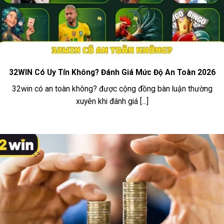
THÔNG
bên thứ ba. Chính sách bảo mật công
TIN
khai và rõ ràng.
Nạp tiền xử lý trong 1–5 phút. Rút tiền
TỐC ĐỘ
GIAO
hoàn thành trong 3–15 phút. Hệ thống
DỊCH
tự động hoạt động 24/7, kể cả ngày lễ.
32WIN Có Uy Tín Không? Đánh Giá Mức Độ An Toàn 2026
ĐA DẠNG
Chuyển khoản ngân hàng nội địa, ví điện
PHƯƠNG
32win có an toàn không? được cộng đồng bàn luận thường
THỨC
tử MoMo & ZaloPay, mã QR Pay, thẻ
xuyên khi đánh giá [...]
THANH
cào và
USDT (crypto)
.
TOÁN
KHO
Hơn 1.000 tựa game từ casino live, thể
GAME
thao, nổ hũ, bắn cá, đá gà, xổ số và
PHONG
game bài.
PHÚ
TỶ LỆ
Tỷ lệ trả thưởng trung bình từ 95–97%,
HOÀN
thuật toán RNG được kiểm định độc lập,
TRẢ
đảm bảo kết quả công bằng.
(RTP)
Đội ngũ CSKH 24/7 qua live chat,
HỖ TRỢ