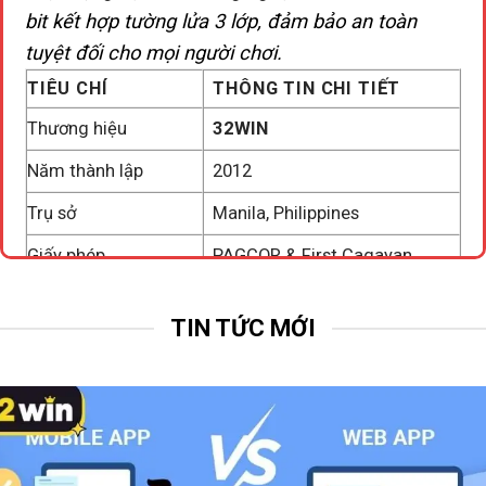
bit kết hợp tường lửa 3 lớp, đảm bảo an toàn
tuyệt đối cho mọi người chơi.
TIÊU CHÍ
THÔNG TIN CHI TIẾT
Thương hiệu
32WIN
Năm thành lập
2012
Trụ sở
Manila, Philippines
Giấy phép
PAGCOR & First Cagayan
Thị trường chính
Việt Nam, Đông Nam Á
TIN TỨC MỚI
Tổng số game
1.000+ tựa game
Bảo mật
SSL 128-bit + tường lửa 3 lớp
Hỗ trợ khách hàng
Live chat, Hotline, Telegram
Giao dịch nạp/rút
3–15 phút, tự động 24/7