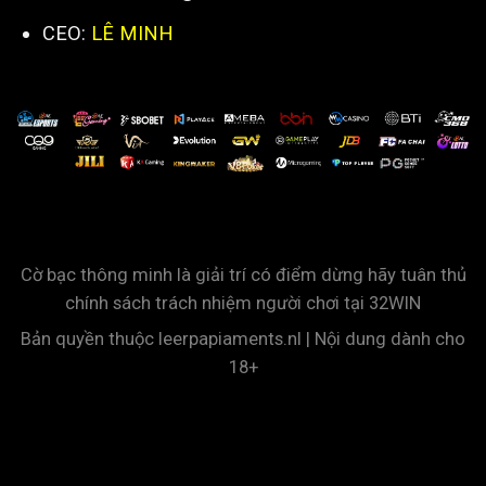
cần chia sẻ link giới thiệu, bạn sẽ nhận được
CEO:
LÊ MINH
tiền thưởng liên tục dựa trên hoạt động của
bạn bè mình.
Đối tác cung cấp game uy tín của 32WIN
32WIN
hợp tác với các đơn vị có từ
10 năm kinh
nghiệm
trở lên, toàn bộ sản phẩm đều được
kiểm định bởi bên thứ ba độc lập về tính công
bằng và tuân thủ chuẩn quốc tế:
Cờ bạc thông minh là giải trí có điểm dừng hãy tuân thủ
chính sách trách nhiệm người chơi tại 32WIN
JILI:
nhà phát triển slot và bắn cá hàng đầu
Bản quyền thuộc leerpapiaments.nl | Nội dung dành cho
châu Á, nổi tiếng với tỷ lệ RTP cao.
18+
JDB:
chuyên cung cấp slot game và arcade
với đồ họa 3D chất lượng cao.
PG Soft:
nhà phát hành slot video và jackpot