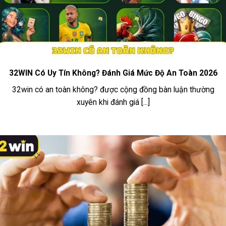
THÔNG
bên thứ ba. Chính sách bảo mật công
TIN
khai và rõ ràng.
Nạp tiền xử lý trong 1–5 phút. Rút tiền
TỐC ĐỘ
GIAO
hoàn thành trong 3–15 phút. Hệ thống
DỊCH
tự động hoạt động 24/7, kể cả ngày lễ.
32WIN Có Uy Tín Không? Đánh Giá Mức Độ An Toàn 2026
ĐA DẠNG
Chuyển khoản ngân hàng nội địa, ví điện
PHƯƠNG
32win có an toàn không? được cộng đồng bàn luận thường
THỨC
tử MoMo & ZaloPay, mã QR Pay, thẻ
xuyên khi đánh giá [...]
THANH
cào và
USDT (crypto)
.
TOÁN
KHO
Hơn 1.000 tựa game từ casino live, thể
GAME
thao, nổ hũ, bắn cá, đá gà, xổ số và
PHONG
game bài.
PHÚ
TỶ LỆ
Tỷ lệ trả thưởng trung bình từ 95–97%,
HOÀN
thuật toán RNG được kiểm định độc lập,
TRẢ
đảm bảo kết quả công bằng.
(RTP)
Đội ngũ CSKH 24/7 qua live chat,
HỖ TRỢ