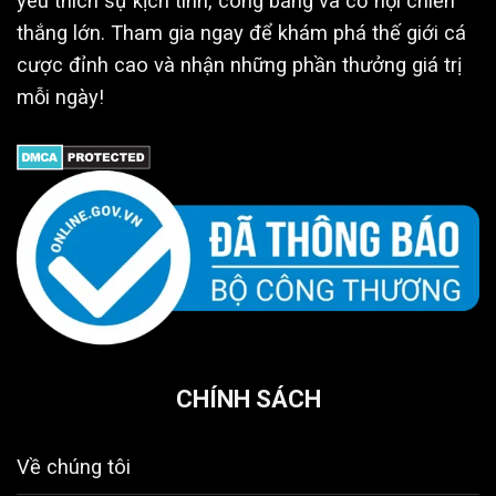
yêu thích sự kịch tính, công bằng và cơ hội chiến
diện tối ưu dễ quan sát,
Xổ số
1 phút, Xiên
thắng lớn. Tham gia ngay để khám phá thế giới cá
thống kê dữ liệu trực quan hỗ
32WIN
ba, Quay số
trợ đọc cầu, thanh toán
cược đỉnh cao và nhận những phần thưởng giá trị
miền Bắc
nhanh và ổn định.
mỗi ngày!
Hình ảnh phát trực tiếp ổn
Đá gà cựa
định/sắc nét, giao diện tối
Đá gà
dao, cựa
giản dễ quan sát, lịch thi đấu
32WIN
sắt, truyền
dày, thông tin chiến kê được
thống, gà lai
cập nhật chi tiết trước trận.
Baccarat,
Giao diện thân thiện, tốc độ
Rồng Hổ,
xử lý nhanh, camera trực tiếp
Casino
Roulette
chất lượng cao, minh bạch,
32WIN
(hơn 50 bàn
nhiều ưu đãi và hợp tác với
trực tiếp)
các nhà cung cấp uy tín.
Đồ họa 3D sắc nét, chia
CHÍNH SÁCH
Dragon
phòng theo mức xu, tính
Bắn cá
Fishing,
năng hỗ trợ săn boss (khóa
32WIN
Ocean King,
mục tiêu, bom diện rộng),
Về chúng tôi
Fishing God
hợp tác với các studio lớn