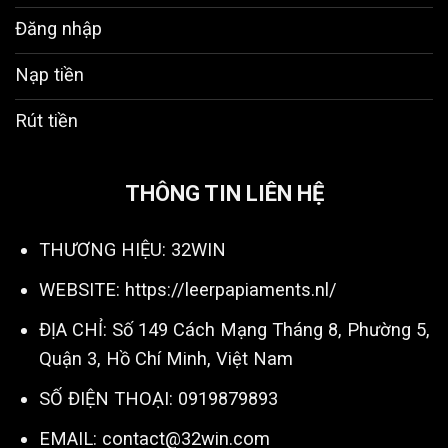
Thứ 7 Nạp USDT – Thưởng 6%:
Đặc quyền
Đăng nhập
dành riêng cho hội viên nạp tiền bằng hình
thức USDT vào ngày thứ 7 hàng tuần.
Nạp tiền
Hoàn Trả Tức Thì 3%:
Chính sách hoàn tiền
Rút tiền
nhanh chóng, minh bạch giúp bạn tối ưu hóa
lợi nhuận sau mỗi ván cược.
THÔNG TIN LIÊN HỆ
Bảo Hiểm Cược Thua Đến 50.000K:
Cơ chế
bảo hiểm giúp người chơi giảm thiểu rủi ro,
THƯƠNG HIỆU: 32WIN
yên tâm hơn khi tham gia các kèo cược lớn.
WEBSITE:
https://leerpapiaments.nl/
Chuỗi Quà VIP Khủng:
Hệ thống phân cấp
thành viên với chính sách “VIP càng cao,
ĐỊA CHỈ: Số 149 Cách Mạng Tháng 8, Phường 5,
thưởng càng lớn”, mang lại hàng loạt đặc
Quận 3, Hồ Chí Minh, Việt Nam
quyền và quà tặng giá trị.
SỐ ĐIỆN THOẠI: 0919879893
Giới Thiệu Bạn Bè – Hưởng Lợi Trọn Đời:
Chỉ
EMAIL:
contact@32win.com