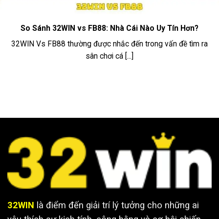
Bóng rổ,
Tốc độ cập nhật dữ liệu
Thể
Tennis,
nhanh, hệ thống kèo đa dạng,
thao
Esports
giao diện khoa học, hỗ trợ
So Sánh 32WIN vs FB88: Nhà Cái Nào Uy Tín Hơn?
32win
(LMHT, Dota
cược live mượt mà trên mọi
2, CS:GO),
thiết bị.
32WIN Vs FB88 thường được nhắc đến trong vấn đề tìm ra
Bóng đá ảo
sân chơi cá [...]
Tiến Lên
Vận hành ổn định, giao diện
Game
Miền Nam,
tối ưu (điện thoại/máy tính),
bài
Poker, Xì
tốc độ xử lý nhanh, nhiều ưu
32Win
Dách,
đãi và hợp tác với nhà cung
Baccarat
cấp uy tín .
Thần Tài Gõ
Hệ thống jackpot thời gian
Cửa, Kho
thực, cập nhật game mới
Báu Aztec,
Nổ hũ
hàng tuần, tốc độ xử lý ổn
Hải Tặc Đại
32WIN
định kể cả giờ cao điểm, giao
Chiến (và
diện tối ưu dễ quan sát và
nhiều game
nhiều ưu đãi linh hoạt.
khác)
32WIN
là điểm đến giải trí lý tưởng cho những ai
Cập nhật kết quả tức thì, giao
Lô siêu tốc