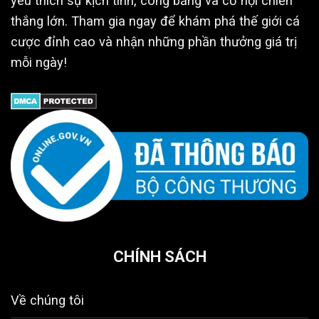
yêu thích sự kịch tính, công bằng và cơ hội chiến
diện tối ưu dễ quan sát,
Xổ số
1 phút, Xiên
thắng lớn. Tham gia ngay để khám phá thế giới cá
thống kê dữ liệu trực quan hỗ
32WIN
ba, Quay số
trợ đọc cầu, thanh toán
cược đỉnh cao và nhận những phần thưởng giá trị
miền Bắc
nhanh và ổn định.
mỗi ngày!
Hình ảnh phát trực tiếp ổn
Đá gà cựa
định/sắc nét, giao diện tối
Đá gà
dao, cựa
giản dễ quan sát, lịch thi đấu
32WIN
sắt, truyền
dày, thông tin chiến kê được
thống, gà lai
cập nhật chi tiết trước trận.
Baccarat,
Giao diện thân thiện, tốc độ
Rồng Hổ,
xử lý nhanh, camera trực tiếp
Casino
Roulette
chất lượng cao, minh bạch,
32WIN
(hơn 50 bàn
nhiều ưu đãi và hợp tác với
trực tiếp)
các nhà cung cấp uy tín.
Đồ họa 3D sắc nét, chia
CHÍNH SÁCH
Dragon
phòng theo mức xu, tính
Bắn cá
Fishing,
năng hỗ trợ săn boss (khóa
32WIN
Ocean King,
mục tiêu, bom diện rộng),
Về chúng tôi
Fishing God
hợp tác với các studio lớn