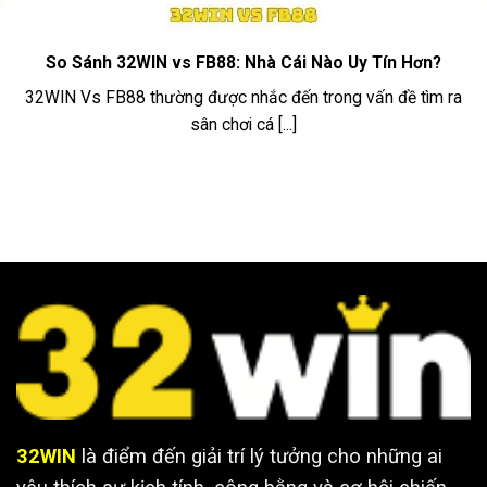
Bóng rổ,
Tốc độ cập nhật dữ liệu
Thể
Tennis,
nhanh, hệ thống kèo đa dạng,
thao
Esports
giao diện khoa học, hỗ trợ
So Sánh 32WIN vs FB88: Nhà Cái Nào Uy Tín Hơn?
32win
(LMHT, Dota
cược live mượt mà trên mọi
2, CS:GO),
thiết bị.
32WIN Vs FB88 thường được nhắc đến trong vấn đề tìm ra
Bóng đá ảo
sân chơi cá [...]
Tiến Lên
Vận hành ổn định, giao diện
Game
Miền Nam,
tối ưu (điện thoại/máy tính),
bài
Poker, Xì
tốc độ xử lý nhanh, nhiều ưu
32Win
Dách,
đãi và hợp tác với nhà cung
Baccarat
cấp uy tín .
Thần Tài Gõ
Hệ thống jackpot thời gian
Cửa, Kho
thực, cập nhật game mới
Báu Aztec,
Nổ hũ
hàng tuần, tốc độ xử lý ổn
Hải Tặc Đại
32WIN
định kể cả giờ cao điểm, giao
Chiến (và
diện tối ưu dễ quan sát và
nhiều game
nhiều ưu đãi linh hoạt.
khác)
32WIN
là điểm đến giải trí lý tưởng cho những ai
Cập nhật kết quả tức thì, giao
Lô siêu tốc