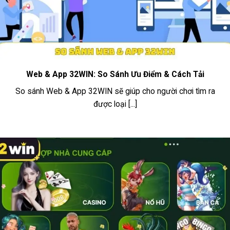
THÔNG
bên thứ ba. Chính sách bảo mật công
TIN
khai và rõ ràng.
Nạp tiền xử lý trong 1–5 phút. Rút tiền
TỐC ĐỘ
GIAO
hoàn thành trong 3–15 phút. Hệ thống
DỊCH
tự động hoạt động 24/7, kể cả ngày lễ.
Web & App 32WIN: So Sánh Ưu Điểm & Cách Tải
ĐA DẠNG
Chuyển khoản ngân hàng nội địa, ví điện
PHƯƠNG
So sánh Web & App 32WIN sẽ giúp cho người chơi tìm ra
THỨC
tử MoMo & ZaloPay, mã QR Pay, thẻ
được loại [...]
THANH
cào và
USDT (crypto)
.
TOÁN
KHO
Hơn 1.000 tựa game từ casino live, thể
GAME
thao, nổ hũ, bắn cá, đá gà, xổ số và
PHONG
game bài.
PHÚ
TỶ LỆ
Tỷ lệ trả thưởng trung bình từ 95–97%,
HOÀN
thuật toán RNG được kiểm định độc lập,
TRẢ
đảm bảo kết quả công bằng.
(RTP)
Đội ngũ CSKH 24/7 qua live chat,
HỖ TRỢ