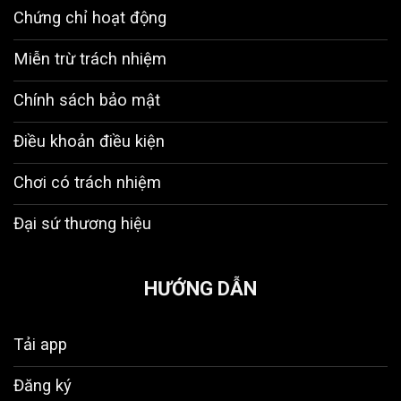
Chứng chỉ hoạt động
Tổng hợp chương trình khuyến mãi tại
Miễn trừ trách nhiệm
32win
Chính sách bảo mật
Tại 32WIN, chúng tôi liên tục cập nhật những
chính sách ưu đãi nhằm tối ưu lợi nhuận và mang
Điều khoản điều kiện
đến trải nghiệm tốt nhất cho người chơi. Dưới
đây là danh sách các chương trình nổi bật:
Chơi có trách nhiệm
Đại sứ thương hiệu
Tải App Nhận 50K:
Chỉ cần cài đặt ứng dụng
32WIN thành công, bạn sẽ được cộng ngay
50K vào tài khoản để trải nghiệm.
HƯỚNG DẪN
Tặng Thưởng Mỗi Lần Nạp:
Chương trình
khuyến mãi áp dụng cho mọi giao dịch nạp
Tải app
tiền, giúp bạn gia tăng vốn cược liên tục.
Đăng ký