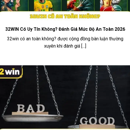
KHÁCH
hotline và Telegram. Hỗ trợ tiếng Việt
HÀNG
đầy đủ. Phản hồi trung bình dưới 5 phút.
Hệ thống cấp bậc từ Đồng → Bạc →
CHƯƠNG
Vàng → Bạch Kim → Kim Cương. Đặc
TRÌNH
32WIN Có Uy Tín Không? Đánh Giá Mức Độ An Toàn 2026
quyền hoàn trả cao hơn, quản lý tài
VIP
khoản riêng và quà tặng sinh nhật.
32win có an toàn không? được cộng đồng bàn luận thường
xuyên khi đánh giá [...]
Kho trò chơi đa dạng tại 32WIN
Hệ sinh thái game của 32WIN được chia thành 7
chuyên mục chính, mỗi chuyên mục có các
phòng chơi riêng biệt với mức cược linh hoạt phù
hợp từ người mới đến cược thủ chuyên nghiệp.
Trò chơi
Sảnh
Điểm nổi bật
Bóng đá,