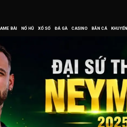
AME BÀI
NỔ HŨ
XỔ SỐ
ĐÁ GÀ
CASINO
BẮN CÁ
KHUYẾN