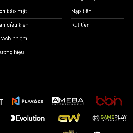
ch bảo mật
Nạp tiền
Điểm n
ản điều kiện
Rút tiền
MHT,
Tốc độ cập nhật dữ liệu nhanh, hệ thống kèo đa dạ
mà trên mọi thiết bị.
trách nhiệm
Vận hành ổn định, giao diện tối ưu (điện thoại/máy
hương hiệu
Baccarat
tác với nhà cung cấp uy tín .
 Tặc Đại
Hệ thống jackpot thời gian thực, cập nhật game mớ
điểm, giao diện tối ưu dễ quan sát và nhiều ưu đãi 
Cập nhật kết quả tức thì, giao diện tối ưu dễ quan 
 miền Bắc
thanh toán nhanh và ổn định.
Hình ảnh phát trực tiếp ổn định/sắc nét, giao diện t
 gà lai
chiến kê được cập nhật chi tiết trước trận.
 bàn trực
Giao diện thân thiện, tốc độ xử lý nhanh, camera t
và hợp tác với các nhà cung cấp uy tín.