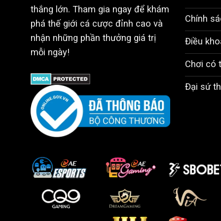
thắng lớn. Tham gia ngay để khám
Chính sá
phá thế giới cá cược đỉnh cao và
Trò chơi
Sảnh
nhận những phần thưởng giá trị
Điều kho
mỗi ngày!
Thể thao
Bóng đá, Bóng rổ, Tennis, Esports (L
32win
Dota 2, CS:GO), Bóng đá ảo
Chơi có 
Game bài
Đại sứ t
Tiến Lên Miền Nam, Poker, Xì Dách, 
32Win
Nổ hũ
Thần Tài Gõ Cửa, Kho Báu Aztec, Hải
32WIN
Chiến (và nhiều game khác)
Xổ số
Lô siêu tốc 1 phút, Xiên ba, Quay số
32WIN
Đá gà
Đá gà cựa dao, cựa sắt, truyền thống,
32WIN
Casino
Baccarat, Rồng Hổ, Roulette (hơn 50
32WIN
tiếp)