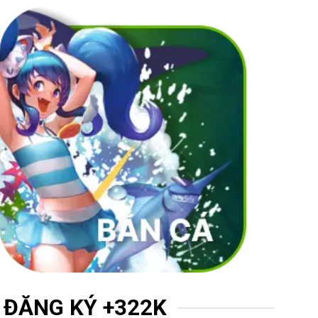
 ĐĂNG KÝ +322K