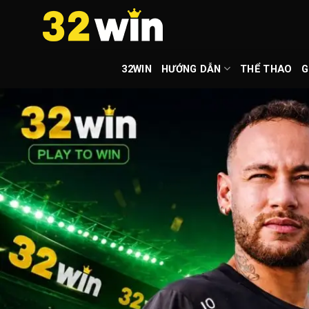
32WIN
HƯỚNG DẪN
THỂ THAO
G