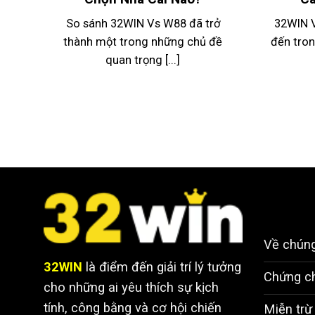
Mã hóa SSL
BẢO MẬT THÔNG TIN
và rõ ràng
So sánh 32WIN Vs W88 đã trở
32WIN 
thành một trong những chủ đề
đến tron
TỐC ĐỘ GIAO DỊCH
Nạp tiền x
quan trọng [...]
ĐA DẠNG PHƯƠNG THỨC
Chuyển kh
THANH TOÁN
KHO GAME PHONG PHÚ
Hơn 1.000 
TỶ LỆ HOÀN TRẢ (RTP)
Tỷ lệ trả
HỖ TRỢ KHÁCH HÀNG
Đội ngũ CS
Hệ thống 
CHƯƠNG TRÌNH VIP
riêng và q
Về chúng
Kho trò chơi đa dạng tại 
32WIN
là điểm đến giải trí lý tưởng
Chứng ch
Hệ sinh thái game của 32WIN được chia thà
cho những ai yêu thích sự kịch
hợp từ người mới đến cược thủ chuyên nghi
tính, công bằng và cơ hội chiến
Miễn trừ