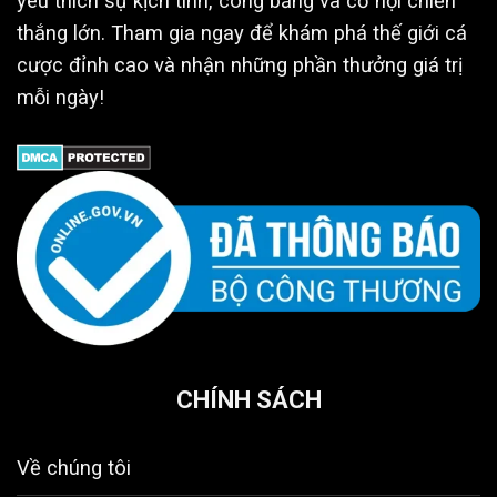
yêu thích sự kịch tính, công bằng và cơ hội chiến
diện tối ưu dễ quan sát,
Xổ số
1 phút, Xiên
thắng lớn. Tham gia ngay để khám phá thế giới cá
thống kê dữ liệu trực quan hỗ
32WIN
ba, Quay số
trợ đọc cầu, thanh toán
cược đỉnh cao và nhận những phần thưởng giá trị
miền Bắc
nhanh và ổn định.
mỗi ngày!
Hình ảnh phát trực tiếp ổn
Đá gà cựa
định/sắc nét, giao diện tối
Đá gà
dao, cựa
giản dễ quan sát, lịch thi đấu
32WIN
sắt, truyền
dày, thông tin chiến kê được
thống, gà lai
cập nhật chi tiết trước trận.
Baccarat,
Giao diện thân thiện, tốc độ
Rồng Hổ,
xử lý nhanh, camera trực tiếp
Casino
Roulette
chất lượng cao, minh bạch,
32WIN
(hơn 50 bàn
nhiều ưu đãi và hợp tác với
trực tiếp)
các nhà cung cấp uy tín.
Đồ họa 3D sắc nét, chia
CHÍNH SÁCH
Dragon
phòng theo mức xu, tính
Bắn cá
Fishing,
năng hỗ trợ săn boss (khóa
32WIN
Ocean King,
mục tiêu, bom diện rộng),
Về chúng tôi
Fishing God
hợp tác với các studio lớn