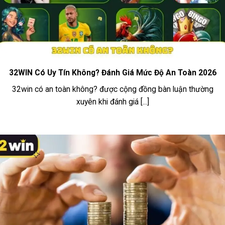
THÔNG
bên thứ ba. Chính sách bảo mật công
TIN
khai và rõ ràng.
Nạp tiền xử lý trong 1–5 phút. Rút tiền
TỐC ĐỘ
GIAO
hoàn thành trong 3–15 phút. Hệ thống
DỊCH
tự động hoạt động 24/7, kể cả ngày lễ.
32WIN Có Uy Tín Không? Đánh Giá Mức Độ An Toàn 2026
ĐA DẠNG
Chuyển khoản ngân hàng nội địa, ví điện
PHƯƠNG
32win có an toàn không? được cộng đồng bàn luận thường
THỨC
tử MoMo & ZaloPay, mã QR Pay, thẻ
xuyên khi đánh giá [...]
THANH
cào và
USDT (crypto)
.
TOÁN
KHO
Hơn 1.000 tựa game từ casino live, thể
GAME
thao, nổ hũ, bắn cá, đá gà, xổ số và
PHONG
game bài.
PHÚ
TỶ LỆ
Tỷ lệ trả thưởng trung bình từ 95–97%,
HOÀN
thuật toán RNG được kiểm định độc lập,
TRẢ
đảm bảo kết quả công bằng.
(RTP)
Đội ngũ CSKH 24/7 qua live chat,
HỖ TRỢ