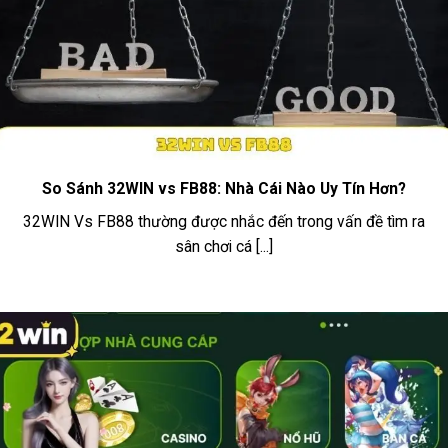
Website chính thức
https://ambear.co/
Ưu điểm nổi bật của nhà cái 32win
32WIN được người chơi đánh giá cao nhờ sự kết
hợp giữa công nghệ hiện đại, kho game phong
phú và chính sách hỗ trợ minh bạch. Dưới đây là
So Sánh 32WIN vs FB88: Nhà Cái Nào Uy Tín Hơn?
các ưu điểm được ghi nhận qua thực tế vận
32WIN Vs FB88 thường được nhắc đến trong vấn đề tìm ra
hành:
sân chơi cá [...]
TIÊU CHÍ
CHI TIẾT
Tương thích hoàn toàn với PC,
GIAO
smartphone Android, iOS và tablet.
DIỆN ĐA
NỀN
Không cần tải app vẫn chơi mượt qua
TẢNG
trình duyệt mobile.
Mã hóa SSL 128-bit kết hợp tường lửa 3
BẢO MẬT
lớp. Không chia sẻ dữ liệu cá nhân với