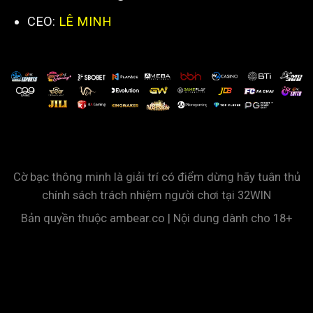
cần chia sẻ link giới thiệu, bạn sẽ nhận được
CEO:
LÊ MINH
tiền thưởng liên tục dựa trên hoạt động của
bạn bè mình.
Đối tác cung cấp game uy tín của 32WIN
32WIN
hợp tác với các đơn vị có từ
10 năm kinh
nghiệm
trở lên, toàn bộ sản phẩm đều được
kiểm định bởi bên thứ ba độc lập về tính công
bằng và tuân thủ chuẩn quốc tế:
Cờ bạc thông minh là giải trí có điểm dừng hãy tuân thủ
chính sách trách nhiệm người chơi tại 32WIN
JILI:
nhà phát triển slot và bắn cá hàng đầu
Bản quyền thuộc ambear.co | Nội dung dành cho 18+
châu Á, nổi tiếng với tỷ lệ RTP cao.
JDB:
chuyên cung cấp slot game và arcade
với đồ họa 3D chất lượng cao.
PG Soft:
nhà phát hành slot video và jackpot