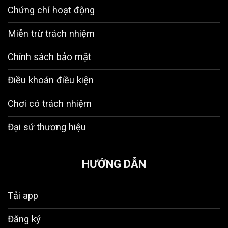
Chứng chỉ hoạt động
Tổng hợp chương trình khuyến mãi tại
Miễn trừ trách nhiệm
32win
Chính sách bảo mật
Tại 32WIN, chúng tôi liên tục cập nhật những
chính sách ưu đãi nhằm tối ưu lợi nhuận và mang
Điều khoản điều kiện
đến trải nghiệm tốt nhất cho người chơi. Dưới
đây là danh sách các chương trình nổi bật:
Chơi có trách nhiệm
Đại sứ thương hiệu
Tải App Nhận 50K:
Chỉ cần cài đặt ứng dụng
32WIN thành công, bạn sẽ được cộng ngay
50K vào tài khoản để trải nghiệm.
HƯỚNG DẪN
Tặng Thưởng Mỗi Lần Nạp:
Chương trình
khuyến mãi áp dụng cho mọi giao dịch nạp
Tải app
tiền, giúp bạn gia tăng vốn cược liên tục.
Đăng ký