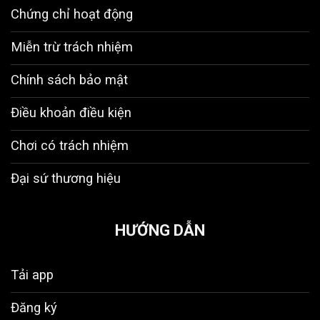
Chứng chỉ hoạt động
Tổng hợp chương trình khuyến mãi tại
Miễn trừ trách nhiệm
32win
Chính sách bảo mật
Tại 32WIN, chúng tôi liên tục cập nhật những
chính sách ưu đãi nhằm tối ưu lợi nhuận và mang
Điều khoản điều kiện
đến trải nghiệm tốt nhất cho người chơi. Dưới
đây là danh sách các chương trình nổi bật:
Chơi có trách nhiệm
Đại sứ thương hiệu
Tải App Nhận 50K:
Chỉ cần cài đặt ứng dụng
32WIN thành công, bạn sẽ được cộng ngay
50K vào tài khoản để trải nghiệm.
HƯỚNG DẪN
Tặng Thưởng Mỗi Lần Nạp:
Chương trình
khuyến mãi áp dụng cho mọi giao dịch nạp
Tải app
tiền, giúp bạn gia tăng vốn cược liên tục.
Đăng ký