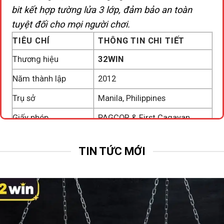
bit kết hợp tường lửa 3 lớp, đảm bảo an toàn
tuyệt đối cho mọi người chơi.
TIÊU CHÍ
THÔNG TIN CHI TIẾT
Thương hiệu
32WIN
Năm thành lập
2012
Trụ sở
Manila, Philippines
Giấy phép
PAGCOR & First Cagayan
Thị trường chính
Việt Nam, Đông Nam Á
TIN TỨC MỚI
Tổng số game
1.000+ tựa game
Bảo mật
SSL 128-bit + tường lửa 3 lớp
Hỗ trợ khách hàng
Live chat, Hotline, Telegram
Giao dịch nạp/rút
3–15 phút, tự động 24/7