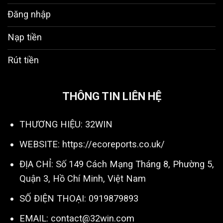
Thứ 7 Nạp USDT – Thưởng 6%:
Đặc quyền
Đăng nhập
dành riêng cho hội viên nạp tiền bằng hình
thức USDT vào ngày thứ 7 hàng tuần.
Nạp tiền
Hoàn Trả Tức Thì 3%:
Chính sách hoàn tiền
Rút tiền
nhanh chóng, minh bạch giúp bạn tối ưu hóa
lợi nhuận sau mỗi ván cược.
THÔNG TIN LIÊN HỆ
Bảo Hiểm Cược Thua Đến 50.000K:
Cơ chế
bảo hiểm giúp người chơi giảm thiểu rủi ro,
THƯƠNG HIỆU: 32WIN
yên tâm hơn khi tham gia các kèo cược lớn.
WEBSITE:
https://ecoreports.co.uk/
Chuỗi Quà VIP Khủng:
Hệ thống phân cấp
thành viên với chính sách “VIP càng cao,
ĐỊA CHỈ: Số 149 Cách Mạng Tháng 8, Phường 5,
thưởng càng lớn”, mang lại hàng loạt đặc
Quận 3, Hồ Chí Minh, Việt Nam
quyền và quà tặng giá trị.
SỐ ĐIỆN THOẠI: 0919879893
Giới Thiệu Bạn Bè – Hưởng Lợi Trọn Đời:
Chỉ
EMAIL:
contact@32win.com