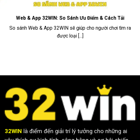
Bóng rổ,
Tốc độ cập nhật dữ liệu
Thể
Tennis,
nhanh, hệ thống kèo đa dạng,
thao
Esports
giao diện khoa học, hỗ trợ
Web & App 32WIN: So Sánh Ưu Điểm & Cách Tải
32win
(LMHT, Dota
cược live mượt mà trên mọi
2, CS:GO),
thiết bị.
So sánh Web & App 32WIN sẽ giúp cho người chơi tìm ra
Bóng đá ảo
được loại [...]
Tiến Lên
Vận hành ổn định, giao diện
Game
Miền Nam,
tối ưu (điện thoại/máy tính),
bài
Poker, Xì
tốc độ xử lý nhanh, nhiều ưu
32Win
Dách,
đãi và hợp tác với nhà cung
Baccarat
cấp uy tín .
Thần Tài Gõ
Hệ thống jackpot thời gian
Cửa, Kho
thực, cập nhật game mới
Báu Aztec,
Nổ hũ
hàng tuần, tốc độ xử lý ổn
Hải Tặc Đại
32WIN
định kể cả giờ cao điểm, giao
Chiến (và
diện tối ưu dễ quan sát và
nhiều game
nhiều ưu đãi linh hoạt.
khác)
32WIN
là điểm đến giải trí lý tưởng cho những ai
Cập nhật kết quả tức thì, giao
Lô siêu tốc