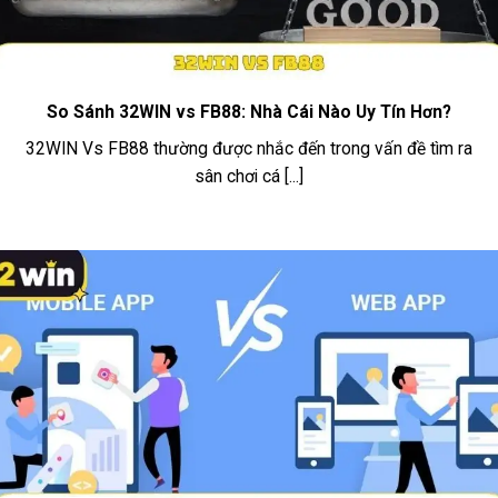
KHÁCH
hotline và Telegram. Hỗ trợ tiếng Việt
HÀNG
đầy đủ. Phản hồi trung bình dưới 5 phút.
Hệ thống cấp bậc từ Đồng → Bạc →
CHƯƠNG
Vàng → Bạch Kim → Kim Cương. Đặc
TRÌNH
So Sánh 32WIN vs FB88: Nhà Cái Nào Uy Tín Hơn?
quyền hoàn trả cao hơn, quản lý tài
VIP
khoản riêng và quà tặng sinh nhật.
32WIN Vs FB88 thường được nhắc đến trong vấn đề tìm ra
sân chơi cá [...]
Kho trò chơi đa dạng tại 32WIN
Hệ sinh thái game của 32WIN được chia thành 7
chuyên mục chính, mỗi chuyên mục có các
phòng chơi riêng biệt với mức cược linh hoạt phù
hợp từ người mới đến cược thủ chuyên nghiệp.
Trò chơi
Sảnh
Điểm nổi bật
Bóng đá,