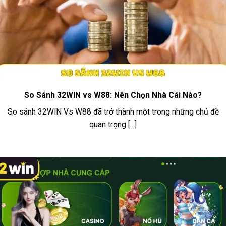
Website chính thức
https://ecoreports.co.uk/
Ưu điểm nổi bật của nhà cái 32win
32WIN được người chơi đánh giá cao nhờ sự kết
hợp giữa công nghệ hiện đại, kho game phong
phú và chính sách hỗ trợ minh bạch. Dưới đây là
So Sánh 32WIN vs W88: Nên Chọn Nhà Cái Nào?
các ưu điểm được ghi nhận qua thực tế vận
So sánh 32WIN Vs W88 đã trở thành một trong những chủ đề
hành:
quan trọng [...]
TIÊU CHÍ
CHI TIẾT
Tương thích hoàn toàn với PC,
GIAO
smartphone Android, iOS và tablet.
DIỆN ĐA
NỀN
Không cần tải app vẫn chơi mượt qua
TẢNG
trình duyệt mobile.
Mã hóa SSL 128-bit kết hợp tường lửa 3
BẢO MẬT
lớp. Không chia sẻ dữ liệu cá nhân với