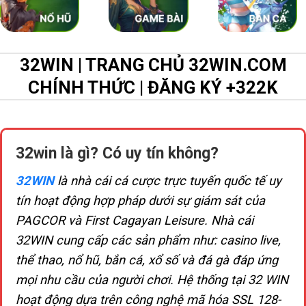
32WIN | TRANG CHỦ 32WIN.COM
CHÍNH THỨC | ĐĂNG KÝ +322K
32win là gì? Có uy tín không?
32WIN
là nhà cái cá cược trực tuyến quốc tế uy
tín hoạt động hợp pháp dưới sự giám sát của
PAGCOR và First Cagayan Leisure. Nhà cái
32WIN cung cấp các sản phẩm như: casino live,
thể thao, nổ hũ, bắn cá, xổ số và đá gà đáp ứng
mọi nhu cầu của người chơi. Hệ thống tại 32 WIN
hoạt động dựa trên công nghệ mã hóa SSL 128-