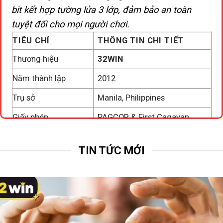
bit kết hợp tường lửa 3 lớp, đảm bảo an toàn
tuyệt đối cho mọi người chơi.
TIÊU CHÍ
THÔNG TIN CHI TIẾT
Thương hiệu
32WIN
Năm thành lập
2012
Trụ sở
Manila, Philippines
Giấy phép
PAGCOR & First Cagayan
Thị trường chính
Việt Nam, Đông Nam Á
TIN TỨC MỚI
Tổng số game
1.000+ tựa game
Bảo mật
SSL 128-bit + tường lửa 3 lớp
Hỗ trợ khách hàng
Live chat, Hotline, Telegram
Giao dịch nạp/rút
3–15 phút, tự động 24/7