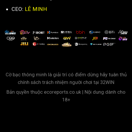
cần chia sẻ link giới thiệu, bạn sẽ nhận được
CEO:
LÊ MINH
tiền thưởng liên tục dựa trên hoạt động của
bạn bè mình.
Đối tác cung cấp game uy tín của 32WIN
32WIN
hợp tác với các đơn vị có từ
10 năm kinh
nghiệm
trở lên, toàn bộ sản phẩm đều được
kiểm định bởi bên thứ ba độc lập về tính công
bằng và tuân thủ chuẩn quốc tế:
Cờ bạc thông minh là giải trí có điểm dừng hãy tuân thủ
chính sách trách nhiệm người chơi tại 32WIN
JILI:
nhà phát triển slot và bắn cá hàng đầu
Bản quyền thuộc ecoreports.co.uk | Nội dung dành cho
châu Á, nổi tiếng với tỷ lệ RTP cao.
18+
JDB:
chuyên cung cấp slot game và arcade
với đồ họa 3D chất lượng cao.
PG Soft:
nhà phát hành slot video và jackpot