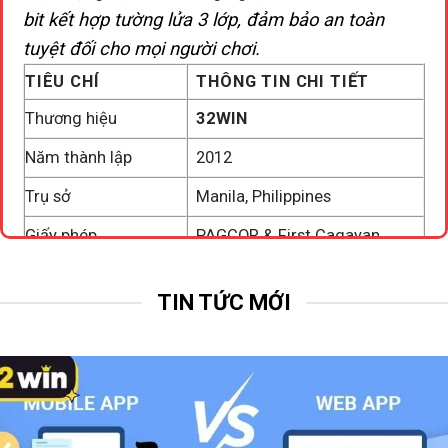
bit kết hợp tường lửa 3 lớp, đảm bảo an toàn
tuyệt đối cho mọi người chơi.
TIÊU CHÍ
THÔNG TIN CHI TIẾT
Thương hiệu
32WIN
Năm thành lập
2012
Trụ sở
Manila, Philippines
Giấy phép
PAGCOR & First Cagayan
Thị trường chính
Việt Nam, Đông Nam Á
TIN TỨC MỚI
Tổng số game
1.000+ tựa game
Bảo mật
SSL 128-bit + tường lửa 3 lớp
Hỗ trợ khách hàng
Live chat, Hotline, Telegram
Giao dịch nạp/rút
3–15 phút, tự động 24/7