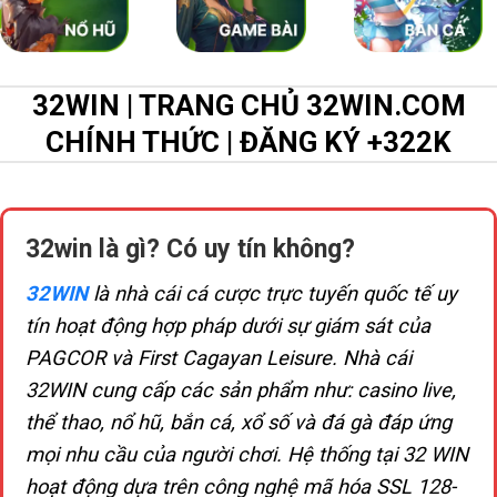
32WIN | TRANG CHỦ 32WIN.COM
CHÍNH THỨC | ĐĂNG KÝ +322K
32win là gì? Có uy tín không?
32WIN
là nhà cái cá cược trực tuyến quốc tế uy
tín hoạt động hợp pháp dưới sự giám sát của
PAGCOR và First Cagayan Leisure. Nhà cái
32WIN cung cấp các sản phẩm như: casino live,
thể thao, nổ hũ, bắn cá, xổ số và đá gà đáp ứng
mọi nhu cầu của người chơi. Hệ thống tại 32 WIN
hoạt động dựa trên công nghệ mã hóa SSL 128-