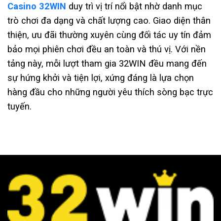
Casino 32WIN
duy trì vị trí nổi bật nhờ danh mục
trò chơi đa dạng và chất lượng cao. Giao diện thân
thiện, ưu đãi thường xuyên cùng đối tác uy tín đảm
bảo mọi phiên chơi đều an toàn và thú vị. Với nền
tảng này, mỗi lượt tham gia 32WIN đều mang đến
sự hứng khởi và tiện lợi, xứng đáng là lựa chọn
hàng đầu cho những người yêu thích sòng bạc trực
tuyến.