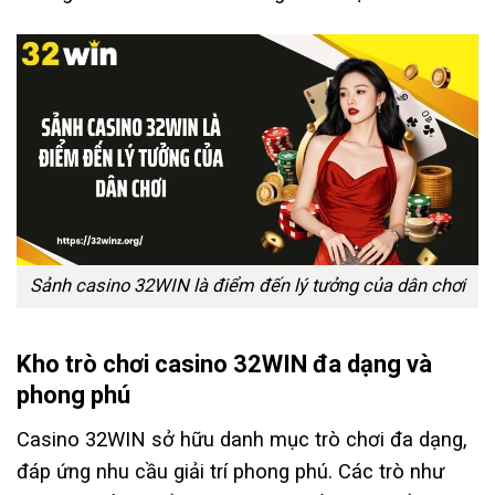
Sảnh casino 32WIN là điểm đến lý tưởng của dân chơi
Kho trò chơi casino 32WIN đa dạng và
phong phú
Casino 32WIN sở hữu danh mục trò chơi đa dạng,
đáp ứng nhu cầu giải trí phong phú. Các trò như