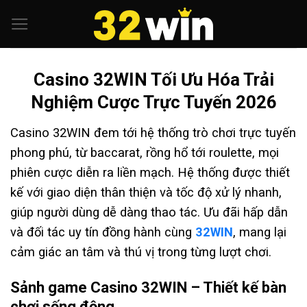
Casino 32WIN Tối Ưu Hóa Trải
Nghiệm Cược Trực Tuyến 2026
Casino 32WIN đem tới hệ thống trò chơi trực tuyến
phong phú, từ baccarat, rồng hổ tới roulette, mọi
phiên cược diễn ra liền mạch. Hệ thống được thiết
kế với giao diện thân thiện và tốc độ xử lý nhanh,
giúp người dùng dễ dàng thao tác. Ưu đãi hấp dẫn
và đối tác uy tín đồng hành cùng
32WIN
, mang lại
cảm giác an tâm và thú vị trong từng lượt chơi.
Sảnh game Casino 32WIN – Thiết kế bàn
chơi sống động