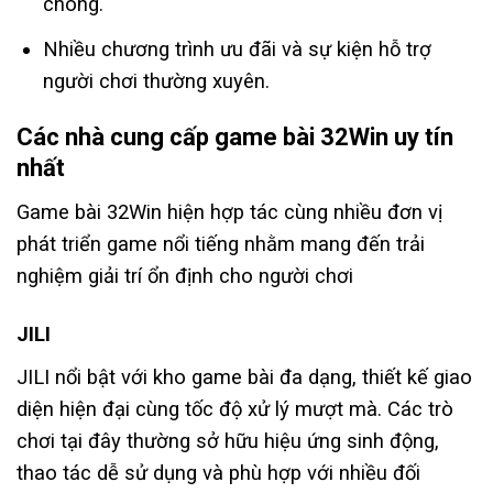
chóng.
Nhiều chương trình ưu đãi và sự kiện hỗ trợ
người chơi thường xuyên.
Các nhà cung cấp game bài 32Win uy tín
nhất
Game bài 32Win hiện hợp tác cùng nhiều đơn vị
phát triển game nổi tiếng nhằm mang đến trải
nghiệm giải trí ổn định cho người chơi
JILI
JILI nổi bật với kho game bài đa dạng, thiết kế giao
diện hiện đại cùng tốc độ xử lý mượt mà. Các trò
chơi tại đây thường sở hữu hiệu ứng sinh động,
thao tác dễ sử dụng và phù hợp với nhiều đối