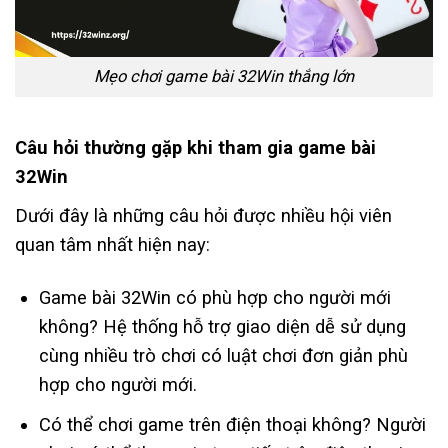
Mẹo chơi game bài 32Win thắng lớn
Câu hỏi thường gặp khi tham gia game bài
32Win
Dưới đây là những câu hỏi được nhiều hội viên
quan tâm nhất hiện nay:
Game bài 32Win có phù hợp cho người mới
không? Hệ thống hỗ trợ giao diện dễ sử dụng
cùng nhiều trò chơi có luật chơi đơn giản phù
hợp cho người mới.
Có thể chơi game trên điện thoại không? Người