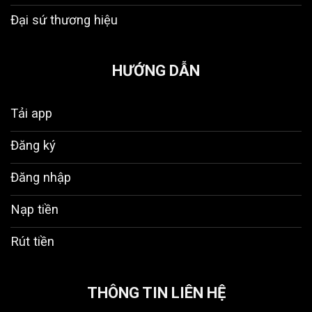
Đại sứ thương hiệu
HƯỚNG DẪN
Tải app
Đăng ký
Đăng nhập
Nạp tiền
Rút tiền
THÔNG TIN LIÊN HỆ