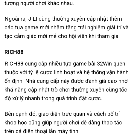
tượng người chơi khác nhau.
Ngoài ra, JILI cũng thường xuyên cập nhật thêm
các tựa game mới nhằm tăng trải nghiệm giải trí và
tạo cảm giác mới mẻ cho hội viên khi tham gia.
RICH88
RICH88 cung cấp nhiều tựa game bài 32Win quen
thuộc với tỷ lệ cược linh hoạt và hệ thống vận hành
ổn định. Nhà cung cấp này được đánh giá cao nhờ
khả năng cập nhật trò chơi thường xuyên cùng tốc
độ xử lý nhanh trong quá trình đặt cược.
Bên cạnh đó, giao diện trực quan và cách bố trí
khoa học cũng giúp người chơi dễ dàng thao tác
trên cả điện thoại lẫn máy tính.