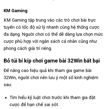
KM Gaming
KM Gaming tập trung vào các trò chơi bài trực
tuyến có tốc độ xử lý nhanh cùng hệ thống cược
đa dạng. Người chơi có thể dễ dàng lựa chọn mức
cược phù hợp với ngân sách cá nhân cũng như
phong cách giải trí riêng.
Bỏ túi bí kíp chơi game bài 32Win bất bại
Để nâng cao hiệu quả khi tham gia game bài
32Win, người chơi nên lưu ý một số kinh nghiệm
sau:
Tìm hiểu kỹ luật chơi trước khi tham gia đặt
cược để hạn chế sai sót.