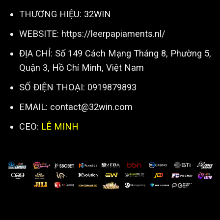
THƯƠNG HIỆU: 32WIN
WEBSITE:
https://leerpapiaments.nl/
ĐỊA CHỈ: Số 149 Cách Mạng Tháng 8, Phường 5,
Quận 3, Hồ Chí Minh, Việt Nam
SỐ ĐIỆN THOẠI: 0919879893
EMAIL:
contact@32win.com
CEO:
LÊ MINH