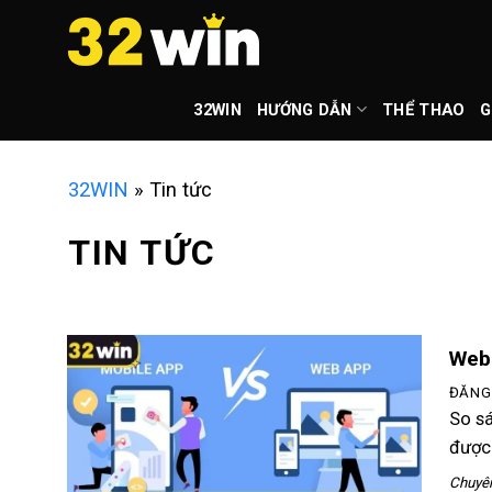
32WIN
HƯỚNG DẪN
THỂ THAO
G
32WIN
»
Tin tức
TIN TỨC
Web 
ĐĂNG
So sá
được l
Chuyê