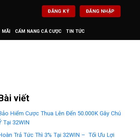
ĐĂNG KÝ
ĐĂNG NHẬP
 MÃI
CẨM NANG CÁ CƯỢC
TIN TỨC
Bài viết
Bảo Hiểm Cược Thua Lên Đến 50.000K Gây Chú
Ý Tại 32WIN
Hoàn Trả Tức Thì 3% Tại 32WIN – Tối Ưu Lợi