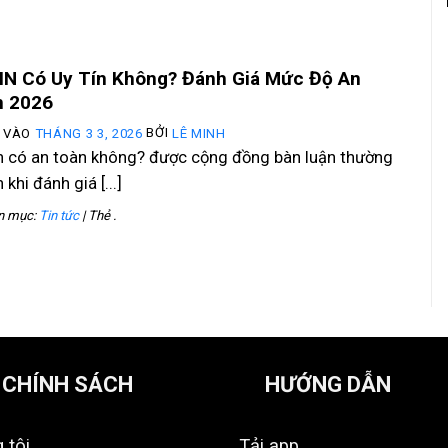
N Có Uy Tín Không? Đánh Giá Mức Độ An
n 2026
 VÀO
THÁNG 3 3, 2026
BỞI
LÊ MINH
n có an toàn không? được cộng đồng bàn luận thường
 khi đánh giá [...]
n mục:
Tin tức
| Thẻ
.
CHÍNH SÁCH
HƯỚNG DẪN
 tôi
Tải app