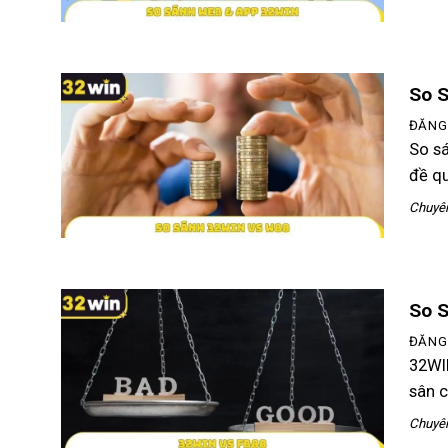
So S
ĐĂNG
So s
đề qu
Chuyê
So S
ĐĂNG
32WI
sân ch
Chuyê