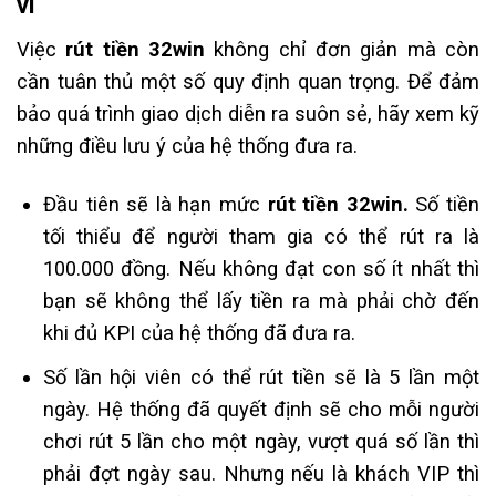
ví
Việc
rút tiền 32win
không chỉ đơn giản mà còn
cần tuân thủ một số quy định quan trọng. Để đảm
bảo quá trình giao dịch diễn ra suôn sẻ, hãy xem kỹ
những điều lưu ý của hệ thống đưa ra.
Đầu tiên sẽ là hạn mức
rút tiền 32win.
Số tiền
tối thiểu để người tham gia có thể rút ra là
100.000 đồng. Nếu không đạt con số ít nhất thì
bạn sẽ không thể lấy tiền ra mà phải chờ đến
khi đủ KPI của hệ thống đã đưa ra.
Số lần hội viên có thể rút tiền sẽ là 5 lần một
ngày. Hệ thống đã quyết định sẽ cho mỗi người
chơi rút 5 lần cho một ngày, vượt quá số lần thì
phải đợt ngày sau. Nhưng nếu là khách VIP thì