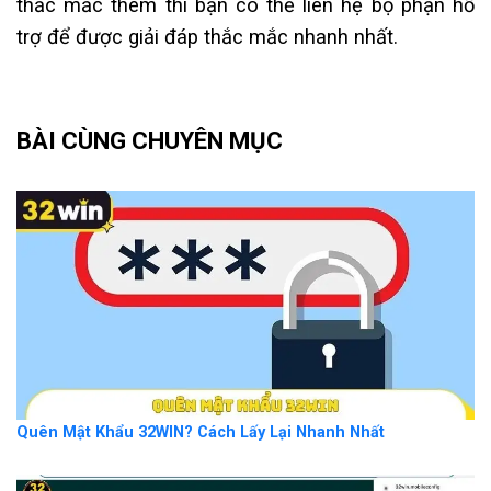
thắc mắc thêm thì bạn có thể liên hệ bộ phận hỗ
trợ để được giải đáp thắc mắc nhanh nhất.
BÀI CÙNG CHUYÊN MỤC
Quên Mật Khẩu 32WIN? Cách Lấy Lại Nhanh Nhất