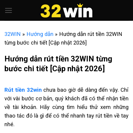
32WIN
»
Hướng dẫn
»
Hướng dẫn rút tiền 32WIN
từng bước chi tiết [Cập nhật 2026]
Hướng dẫn rút tiền 32WIN từng
bước chi tiết [Cập nhật 2026]
Rút tiền 32win
chưa bao giờ dễ dàng đến vậy. Chỉ
với vài bước cơ bản, quý khách đã có thể nhận tiền
về tài khoản. Hãy cùng tìm hiểu thử xem những
thao tác đó là gì để có thể nhanh tay rút tiền về tay
nhé.