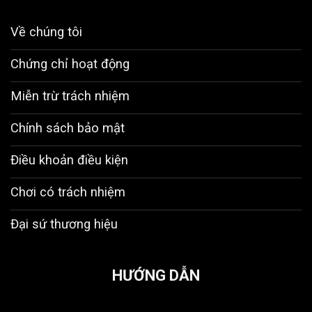
Về chúng tôi
Chứng chỉ hoạt động
Miễn trừ trách nhiệm
Chính sách bảo mật
Điều khoản điều kiện
Chơi có trách nhiệm
Đại sứ thương hiệu
HƯỚNG DẪN