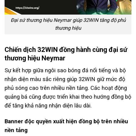
Đại sứ thương hiệu Neymar giúp 32WIN tăng độ phủ
thương hiệu
Chiến dịch 32WIN đồng hành cùng đại sứ
thương hiệu Neymar
Sự kết hợp giữa ngôi sao bóng đá nổi tiếng và bộ
nhận diện màu sắc riêng giúp 32WIN giữ mức độ
phủ sóng cao trên nhiều nền tảng. Các hoạt động
quảng bá cũng được triển khai theo hướng đồng bộ
để tăng khả năng nhận diện lâu dài.
Banner độc quyền xuất hiện đồng bộ trên nhiều
nền tảng