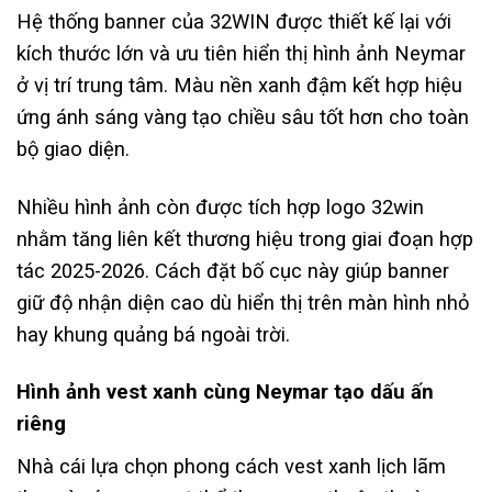
Hệ thống banner của 32WIN được thiết kế lại với
kích thước lớn và ưu tiên hiển thị hình ảnh Neymar
ở vị trí trung tâm. Màu nền xanh đậm kết hợp hiệu
ứng ánh sáng vàng tạo chiều sâu tốt hơn cho toàn
bộ giao diện.
Nhiều hình ảnh còn được tích hợp logo 32win
nhằm tăng liên kết thương hiệu trong giai đoạn hợp
tác 2025-2026. Cách đặt bố cục này giúp banner
giữ độ nhận diện cao dù hiển thị trên màn hình nhỏ
hay khung quảng bá ngoài trời.
Hình ảnh vest xanh cùng Neymar tạo dấu ấn
riêng
Nhà cái lựa chọn phong cách vest xanh lịch lãm