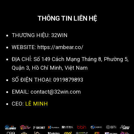
THÔNG TIN LIÊN HỆ
THƯƠNG HIỆU: 32WIN
WEBSITE:
https://ambear.co/
ĐỊA CHỈ: Số 149 Cách Mạng Tháng 8, Phường 5,
Quận 3, Hồ Chí Minh, Việt Nam
SỐ ĐIỆN THOẠI: 0919879893
EMAIL:
contact@32win.com
CEO:
LÊ MINH