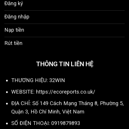
Đăng ký
Đăng nhập
Nạp tiền
Rút tiền
THÔNG TIN LIÊN HỆ
THƯƠNG HIỆU: 32WIN
WEBSITE:
https://ecoreports.co.uk/
ĐỊA CHỈ: Số 149 Cách Mạng Tháng 8, Phường 5,
Quận 3, Hồ Chí Minh, Việt Nam
SỐ ĐIỆN THOẠI: 0919879893