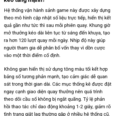
Hệ thống vận hành sảnh game này được xây dựng
theo mô hình cập nhật số liệu trực tiếp, hiển thị kết
quả gần như tức thì sau mỗi phiên quay. Khung giờ
mở thưởng kéo dài liên tục từ sáng đến khuya, tạo
ra hơn 120 lượt quay mỗi ngày. Nhịp độ này giúp
người tham gia dễ phân bổ vốn thay vì dồn cược
vào một thời điểm cố định.
Không gian hiển thị sử dụng tông màu tối kết hợp
bảng số tương phản mạnh, tạo cảm giác dễ quan
sát trong thời gian dài. Các mục thống kê được đặt
ngay cạnh giao diện quay thưởng nên quá trình
theo dõi cầu số không bị ngắt quãng. Tỷ lệ phản
hồi thao tác chỉ dao động khoảng 1-2 giây, giảm rõ
tình trạng giật lag thường gặp ở nhiều hệ thống cũ.