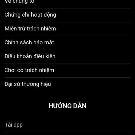
Về chúng tôi
Chứng chỉ hoạt động
Miễn trừ trách nhiệm
Chính sách bảo mật
Điều khoản điều kiện
Chơi có trách nhiệm
Đại sứ thương hiệu
HƯỚNG DẪN
Tải app