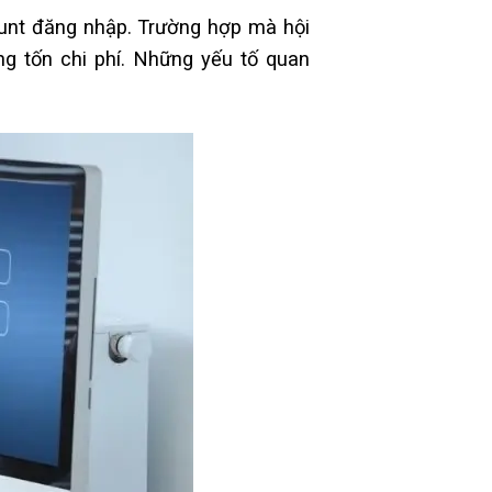
ount đăng nhập. Trường hợp mà hội
ng tốn chi phí. Những yếu tố quan