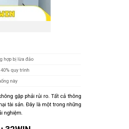
g hợp bị lừa đảo
m 40% quy trình
huống này
không gặp phải rủi ro. Tất cả thông
ại tài sản. Đây là một trong những
ải nghiệm.