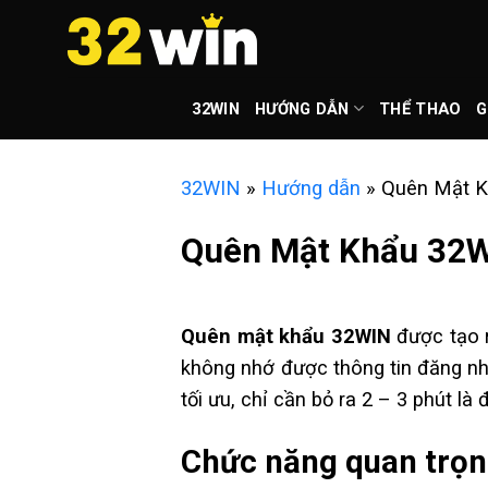
32WIN
HƯỚNG DẪN
THỂ THAO
G
32WIN
»
Hướng dẫn
»
Quên Mật K
Quên Mật Khẩu 32W
Quên mật khẩu 32WIN
được tạo r
không nhớ được thông tin đăng nh
tối ưu, chỉ cần bỏ ra 2 – 3 phút l
Chức năng quan trọ