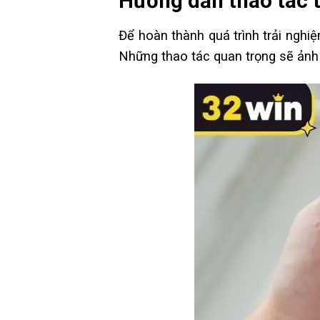
Hướng dẫn thao tác 
Để hoàn thành quá trình trải ngh
Những thao tác quan trọng sẽ ảnh 