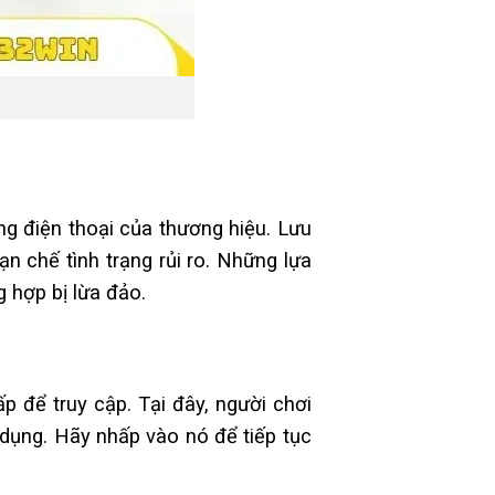
ng điện thoại của thương hiệu. Lưu
n chế tình trạng rủi ro. Những lựa
 hợp bị lừa đảo.
 để truy cập. Tại đây, người chơi
dụng. Hãy nhấp vào nó để tiếp tục