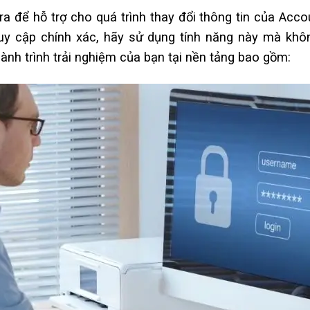
a để hỗ trợ cho quá trình thay đổi thông tin của Acc
uy cập chính xác, hãy sử dụng tính năng này mà khô
ành trình trải nghiệm của bạn tại nền tảng bao gồm: