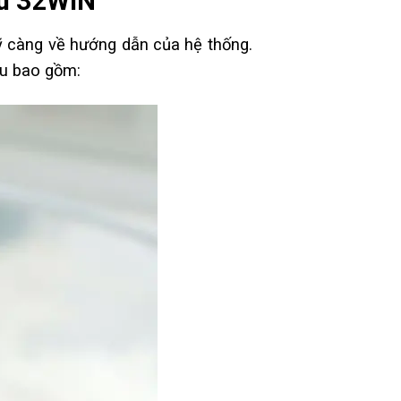
ẩu 32WIN
 kỹ càng về hướng dẫn của hệ thống.
ệu bao gồm: