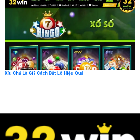
Xỉu Chủ Là Gì? Cách Bắt Lô Hiệu Quả