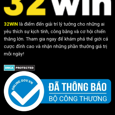
32WIN
là điểm đến giải trí lý tưởng cho những ai
yêu thích sự kịch tính, công bằng và cơ hội chiến
thắng lớn. Tham gia ngay để khám phá thế giới cá
cược đỉnh cao và nhận những phần thưởng giá trị
mỗi ngày!