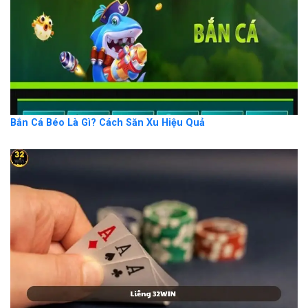
Bắn Cá Béo Là Gì? Cách Săn Xu Hiệu Quả