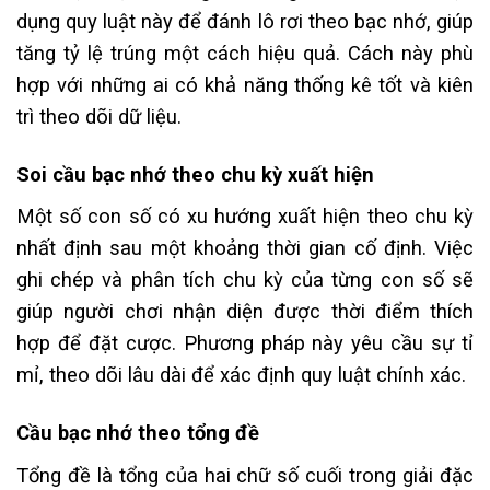
dụng quy luật này để đánh lô rơi theo bạc nhớ, giúp
tăng tỷ lệ trúng một cách hiệu quả. Cách này phù
hợp với những ai có khả năng thống kê tốt và kiên
trì theo dõi dữ liệu.
Soi cầu bạc nhớ theo chu kỳ xuất hiện
Một số con số có xu hướng xuất hiện theo chu kỳ
nhất định sau một khoảng thời gian cố định. Việc
ghi chép và phân tích chu kỳ của từng con số sẽ
giúp người chơi nhận diện được thời điểm thích
hợp để đặt cược. Phương pháp này yêu cầu sự tỉ
mỉ, theo dõi lâu dài để xác định quy luật chính xác.
Cầu bạc nhớ theo tổng đề
Tổng đề là tổng của hai chữ số cuối trong giải đặc