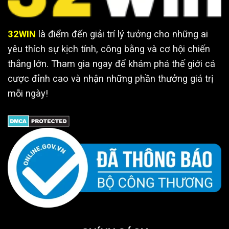
32WIN
là điểm đến giải trí lý tưởng cho những ai
yêu thích sự kịch tính, công bằng và cơ hội chiến
thắng lớn. Tham gia ngay để khám phá thế giới cá
cược đỉnh cao và nhận những phần thưởng giá trị
mỗi ngày!