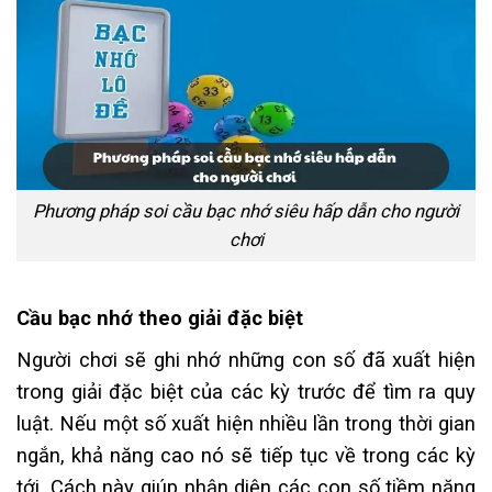
Phương pháp soi cầu bạc nhớ siêu hấp dẫn cho người
chơi
Cầu bạc nhớ theo giải đặc biệt
Người chơi sẽ ghi nhớ những con số đã xuất hiện
trong giải đặc biệt của các kỳ trước để tìm ra quy
luật. Nếu một số xuất hiện nhiều lần trong thời gian
ngắn, khả năng cao nó sẽ tiếp tục về trong các kỳ
tới. Cách này giúp nhận diện các con số tiềm năng