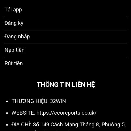
Tải app
Đăng ký
Đăng nhập
Nạp tiền
Rút tiền
THÔNG TIN LIÊN HỆ
THƯƠNG HIỆU: 32WIN
WEBSITE:
https://ecoreports.co.uk/
ĐỊA CHỈ: Số 149 Cách Mạng Tháng 8, Phường 5,