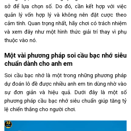
sở để lựa chọn số. Do đó, cần kết hợp với việc
quản lý vốn hợp lý và không nên đặt cược theo
cảm tính. Quan trọng nhất, hãy chơi có trách nhiệm
và xem đây như một hình thức giải trí thay vì phụ
thuộc vào nó.
Một vài phương pháp soi cầu bạc nhớ siêu
chuẩn dành cho anh em
Soi cầu bạc nhớ là một trong những phương pháp
dự đoán lô đề được nhiều anh em tin dùng nhờ vào
sự đơn giản và hiệu quả. Dưới đây là một số
phương pháp cầu bạc nhớ siêu chuẩn giúp tăng tỷ
lệ chiến thắng cho người chơi.