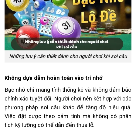
Những lưu ý cần thiết dành cho người chơi khi soi cầu
Không dựa dẫm hoàn toàn vào trí nhớ
Bạc nhớ chỉ mang tính thống kê và không đảm bảo
chính xác tuyệt đối. Người chơi nên kết hợp với các
phương pháp soi cầu khác để tăng độ hiệu quả.
Việc đặt cược theo cảm tính mà không có phân
tích kỹ lưỡng có thể dẫn đến thua lỗ.