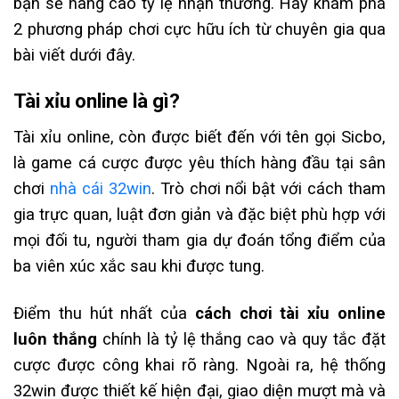
bạn sẽ nâng cao tỷ lệ nhận thưởng. Hãy khám phá
2 phương pháp chơi cực hữu ích từ chuyên gia qua
bài viết dưới đây.
Tài xỉu online là gì?
Tài xỉu online, còn được biết đến với tên gọi Sicbo,
là game cá cược được yêu thích hàng đầu tại sân
chơi
nhà cái 32win
. Trò chơi nổi bật với cách tham
gia trực quan, luật đơn giản và đặc biệt phù hợp với
mọi đối tu, người tham gia dự đoán tổng điểm của
ba viên xúc xắc sau khi được tung.
Điểm thu hút nhất của
cách chơi tài xỉu online
luôn thắng
chính là tỷ lệ thắng cao và quy tắc đặt
cược được công khai rõ ràng. Ngoài ra, hệ thống
32win được thiết kế hiện đại, giao diện mượt mà và