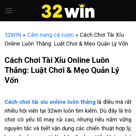
32WIN
»
Cẩm nang cá cược
»
Cách Chơi Tài Xỉu
Online Luôn Thắng: Luật Chơi & Mẹo Quản Lý Vốn
Cách Chơi Tài Xỉu Online Luôn
Thắng: Luật Chơi & Mẹo Quản Lý
Vốn
Cách chơi tài xỉu online luôn thắng
là điều mà rất
nhiều hội viên tại 32win luôn tìm kiếm. Dù đây là trò
chơi có yếu tố may rủi cao, nhưng nếu nắm vững
nguyên tắc và biết vận dụng các chiến thuật hợp lý,