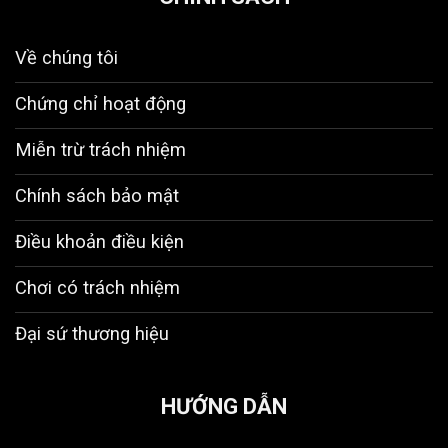
Về chúng tôi
Chứng chỉ hoạt động
Miễn trừ trách nhiệm
Chính sách bảo mật
Điều khoản điều kiện
Chơi có trách nhiệm
Đại sứ thương hiệu
HƯỚNG DẪN