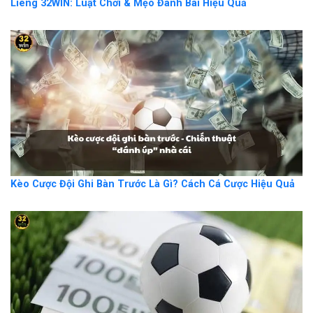
Liêng 32WIN: Luật Chơi & Mẹo Đánh Bài Hiệu Quả
Kèo Cược Đội Ghi Bàn Trước Là Gì? Cách Cá Cược Hiệu Quả