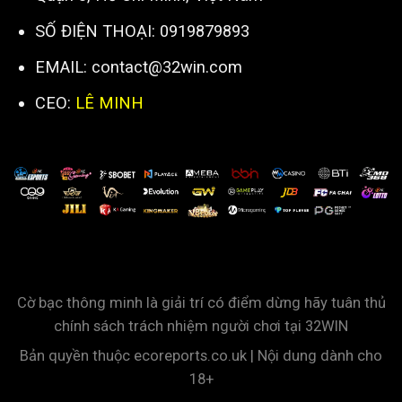
SỐ ĐIỆN THOẠI: 0919879893
EMAIL:
contact@32win.com
CEO:
LÊ MINH
Cờ bạc thông minh là giải trí có điểm dừng hãy tuân thủ
chính sách trách nhiệm người chơi tại 32WIN
Bản quyền thuộc ecoreports.co.uk | Nội dung dành cho
18+