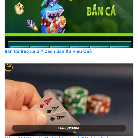
Bắn Cá Béo Là Gì? Cách Săn Xu Hiệu Quả