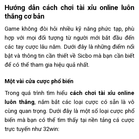
Hướng dẫn cách chơi tài xỉu online luôn
thắng cơ bản
Game không đòi hỏi nhiều kỹ năng phức tạp, phù
hợp với mọi đối tượng từ người mới bắt đầu đến
các tay cược lâu năm. Dưới đây là những điểm nổi
bật và thông tin cần thiết về Sicbo mà bạn cần biết
để có thể tham gia hiệu quả nhất.
Một vài cửa cược phổ biến
Trong quá trình tìm hiểu
cách chơi tài xỉu online
luôn thắng
, nắm bắt các loại cược có sẵn là vô
cùng quan trọng. Dưới đây là một số loại cược phổ
biến mà bạn có thể tìm thấy tại nền tảng cá cược
trực tuyến như 32win: