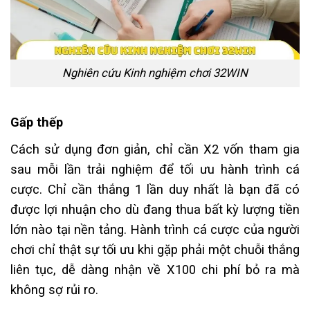
Nghiên cứu Kinh nghiệm chơi 32WIN
Gấp thếp
Cách sử dụng đơn giản, chỉ cần X2 vốn tham gia
sau mỗi lần trải nghiệm để tối ưu hành trình cá
cược. Chỉ cần thắng 1 lần duy nhất là bạn đã có
được lợi nhuận cho dù đang thua bất kỳ lượng tiền
lớn nào tại nền tảng. Hành trình cá cược của người
chơi chỉ thật sự tối ưu khi gặp phải một chuỗi thắng
liên tục, dễ dàng nhận về X100 chi phí bỏ ra mà
không sợ rủi ro.