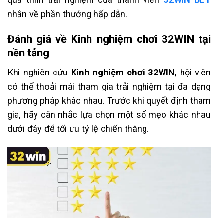
nhận về phần thưởng hấp dẫn.
Đánh giá về Kinh nghiệm chơi 32WIN tại
nền tảng
Khi nghiên cứu
Kinh nghiệm chơi 32WIN
, hội viên
có thể thoải mái tham gia trải nghiệm tại đa dạng
phương pháp khác nhau. Trước khi quyết định tham
gia, hãy cân nhắc lựa chọn một số mẹo khác nhau
dưới đây để tối ưu tỷ lệ chiến thắng.