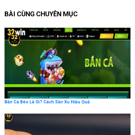
BÀI CÙNG CHUYÊN MỤC
Bắn Cá Béo Là Gì? Cách Săn Xu Hiệu Quả