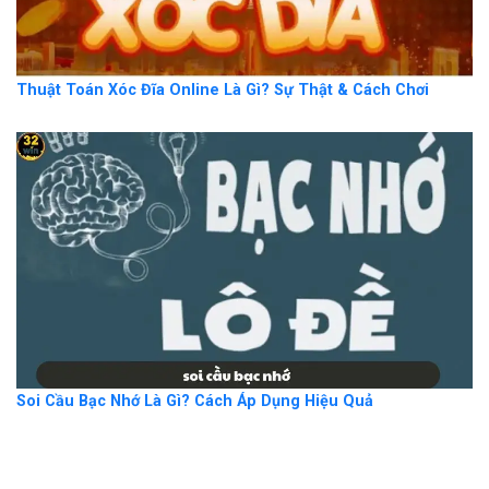
Thuật Toán Xóc Đĩa Online Là Gì? Sự Thật & Cách Chơi
Soi Cầu Bạc Nhớ Là Gì? Cách Áp Dụng Hiệu Quả