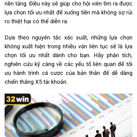
nền tảng. Điều này sẽ giúp cho hội viên tìm ra được
lựa chọn tối ưu nhất để xuống tiền mà không sợ rủi
ro thiệt hại có thể diễn ra.
Dựa theo nguyên tắc xác suất, những lựa chọn
không xuất hiện trong nhiều ván liên tục sẽ là lựa
chọn tối ưu nhất dành cho bạn. Hãy phân tích,
nghiên cứu kỹ càng về các yếu tố liên quan để tối
ưu hành trình cá cược của bản thân để dễ dàng
chiến thắng X5 tài khoản.