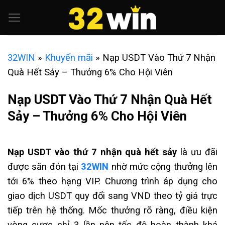
32WIN
»
Khuyến mãi
»
Nạp USDT Vào Thứ 7 Nhận
Quà Hết Sảy – Thưởng 6% Cho Hội Viên
Nạp USDT Vào Thứ 7 Nhận Quà Hết
Sảy – Thưởng 6% Cho Hội Viên
Nạp USDT vào thứ 7 nhận quà hết sảy
là ưu đãi
được săn đón tại
32WIN
nhờ mức cộng thưởng lên
tới 6% theo hạng VIP. Chương trình áp dụng cho
giao dịch USDT quy đổi sang VND theo tỷ giá trực
tiếp trên hệ thống. Mốc thưởng rõ ràng, điều kiện
vòng cược chỉ 3 lần nên tốc độ hoàn thành khá