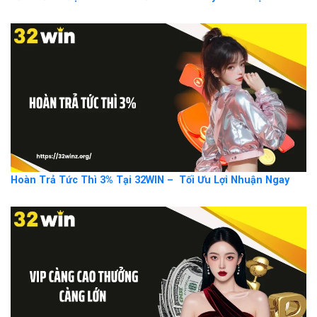
Hoàn Trả Tức Thì 3% Tại 32WIN – Tối Ưu Lợi Nhuận Ngay