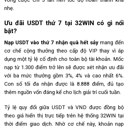
nhẹ.
Ưu đãi USDT thứ 7 tại 32WIN có gì nổi
bật?
Nạp USDT vào thứ 7 nhận quà hết sảy
mang đến
cơ chế cộng thưởng theo cấp độ VIP thay vì áp
dụng một tỷ lệ cố định cho toàn bộ tài khoản. Mốc
nạp từ 1.300 điểm trở lên sẽ được xét nhận ưu đãi
với ba mức thưởng gồm 3%, 4% và cao nhất 6%.
Con số tối đa nhận được là 8.888 điểm, đủ tạo
thêm nguồn vốn đáng kể cho lịch giải trí cuối tuần.
Tỷ lệ quy đổi giữa USDT và VND được đồng bộ
theo giá hiển thị trực tiếp trên hệ thống 32WIN tại
thời điểm giao dịch. Nhờ cơ chế này, khoản nạp