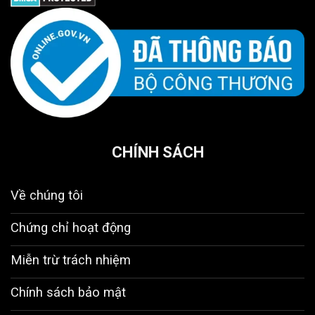
CHÍNH SÁCH
Về chúng tôi
Chứng chỉ hoạt động
Miễn trừ trách nhiệm
Chính sách bảo mật