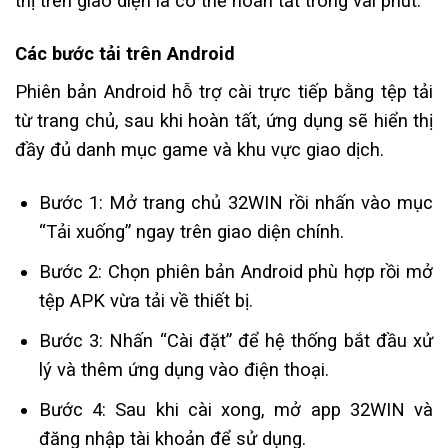
thị trên giao diện là có thể hoàn tất trong vài phút.
Các bước tải trên Android
Phiên bản Android hỗ trợ cài trực tiếp bằng tệp tải
từ trang chủ, sau khi hoàn tất, ứng dụng sẽ hiển thị
đầy đủ danh mục game và khu vực giao dịch.
Bước 1: Mở trang chủ 32WIN rồi nhấn vào mục
“Tải xuống” ngay trên giao diện chính.
Bước 2: Chọn phiên bản Android phù hợp rồi mở
tệp APK vừa tải về thiết bị.
Bước 3: Nhấn “Cài đặt” để hệ thống bắt đầu xử
lý và thêm ứng dụng vào điện thoại.
Bước 4: Sau khi cài xong, mở app 32WIN và
đăng nhập tài khoản để sử dụng.