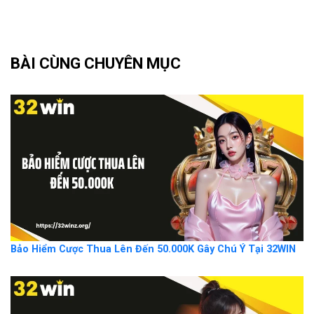
BÀI CÙNG CHUYÊN MỤC
Bảo Hiểm Cược Thua Lên Đến 50.000K Gây Chú Ý Tại 32WIN