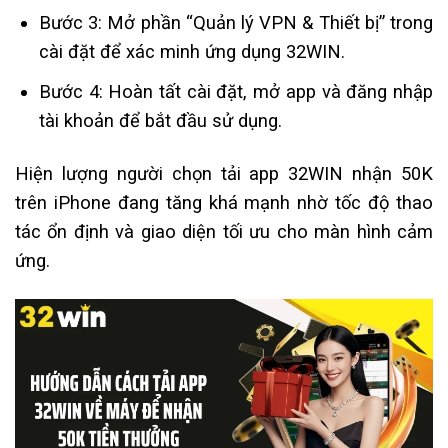
Bước 3: Mở phần “Quản lý VPN & Thiết bị” trong
cài đặt để xác minh ứng dụng 32WIN.
Bước 4: Hoàn tất cài đặt, mở app và đăng nhập
tài khoản để bắt đầu sử dụng.
Hiện lượng người chọn tải app 32WIN nhận 50K
trên iPhone đang tăng khá mạnh nhờ tốc độ thao
tác ổn định và giao diện tối ưu cho màn hình cảm
ứng.