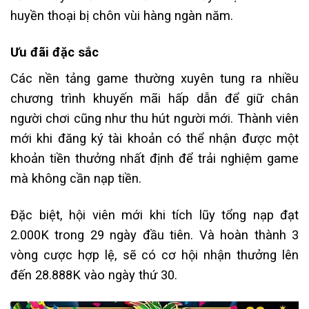
huyền thoại bị chôn vùi hàng ngàn năm.
Ưu đãi đặc sắc
Các nền tảng game thường xuyên tung ra nhiều
chương trình khuyến mãi hấp dẫn để giữ chân
người chơi cũng như thu hút người mới. Thành viên
mới khi đăng ký tài khoản có thể nhận được một
khoản tiền thưởng nhất định để trải nghiệm game
mà không cần nạp tiền.
Đặc biệt, hội viên mới khi tích lũy tổng nạp đạt
2.000K trong 29 ngày đầu tiên. Và hoàn thành 3
vòng cược hợp lệ, sẽ có cơ hội nhận thưởng lên
đến 28.888K vào ngày thứ 30.