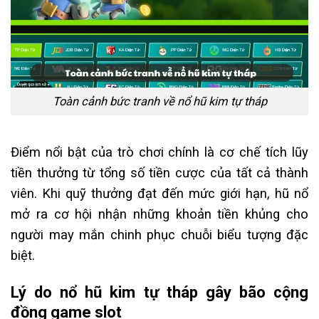
Toàn cảnh bức tranh về nổ hũ kim tự tháp
Điểm nổi bật của trò chơi chính là cơ chế tích lũy
tiền thưởng từ tổng số tiền cược của tất cả thành
viên. Khi quỹ thưởng đạt đến mức giới hạn, hũ nổ
mở ra cơ hội nhận những khoản tiền khủng cho
người may mắn chinh phục chuỗi biểu tượng đặc
biệt.
Lý do nổ hũ kim tự tháp gây bão cộng
đồng game slot