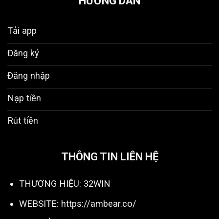
HƯỚNG DẪN
Tải app
Đăng ký
Đăng nhập
Nạp tiền
Rút tiền
THÔNG TIN LIÊN HỆ
THƯƠNG HIỆU: 32WIN
WEBSITE:
https://ambear.co/