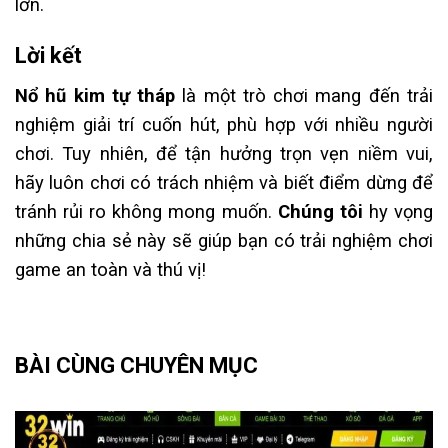
lớn.
Lời kết
Nổ hũ kim tự tháp
là một trò chơi mang đến trải
nghiệm giải trí cuốn hút, phù hợp với nhiều người
chơi. Tuy nhiên, để tận hưởng trọn vẹn niềm vui,
hãy luôn chơi có trách nhiệm và biết điểm dừng để
tránh rủi ro không mong muốn.
Chúng tôi
hy vọng
những chia sẻ này sẽ giúp bạn có trải nghiệm chơi
game an toàn và thú vị!
BÀI CÙNG CHUYÊN MỤC