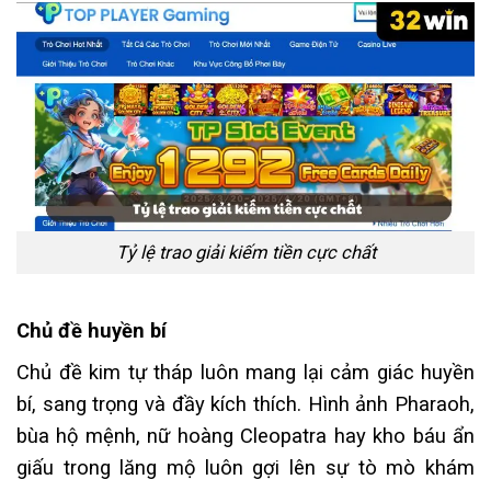
Tỷ lệ trao giải kiếm tiền cực chất
Chủ đề huyền bí
Chủ đề kim tự tháp luôn mang lại cảm giác huyền
bí, sang trọng và đầy kích thích. Hình ảnh Pharaoh,
bùa hộ mệnh, nữ hoàng Cleopatra hay kho báu ẩn
giấu trong lăng mộ luôn gợi lên sự tò mò khám