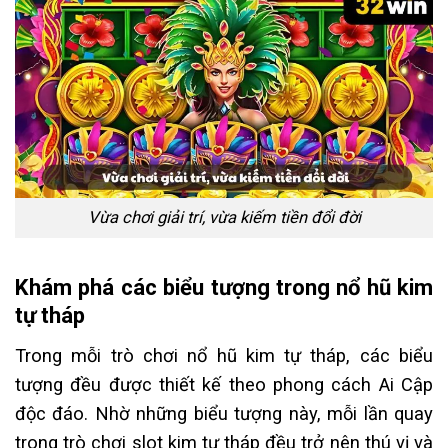
Vừa chơi giải trí, vừa kiếm tiền đổi đời
Khám phá các biểu tượng trong nổ hũ kim
tự tháp
Trong mỗi trò chơi nổ hũ kim tự tháp, các biểu
tượng đều được thiết kế theo phong cách Ai Cập
độc đáo. Nhờ những biểu tượng này, mỗi lần quay
trong trò chơi slot kim tự tháp đều trở nên thú vị và