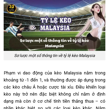
Sơ lược một số thông tin về tỷ lệ kèo Malaysia
Phạm vi dao động của kèo Malaysia nằm trong
khoảng từ -1 đến 1, và thường được áp dụng trong
các kèo châu Á hoặc cược tài xỉu. Điều khiến loại
kèo này trở nên đặc biệt không chỉ nằm ở định
dạng mà còn ở cơ chế tính tiền thắng thua – có
phần khác biệt so với các loại kèo khác. Nắm