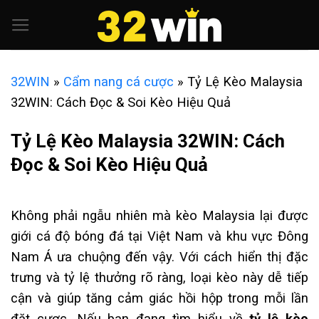
32WIN
»
Cẩm nang cá cược
»
Tỷ Lệ Kèo Malaysia
32WIN: Cách Đọc & Soi Kèo Hiệu Quả
Tỷ Lệ Kèo Malaysia 32WIN: Cách
Đọc & Soi Kèo Hiệu Quả
Không phải ngẫu nhiên mà kèo Malaysia lại được
giới cá độ bóng đá tại Việt Nam và khu vực Đông
Nam Á ưa chuộng đến vậy. Với cách hiển thị đặc
trưng và tỷ lệ thưởng rõ ràng, loại kèo này dễ tiếp
cận và giúp tăng cảm giác hồi hộp trong mỗi lần
đặt cược. Nếu bạn đang tìm hiểu về
tỷ lệ kèo